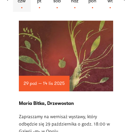
czw
pt
sob
ndz
pon
wt
Lista
artykułów
29 paź — 14 lis 2025
Maria Bitka, Drzewostan
Zapraszamy na wernisaż wystawy, który
odbędzie się 29 października o godz. 18:00 w
Galerii -m- w Opolu.