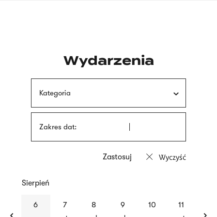
Przejdź
języka
do
migowego
treści
Wydarzenia
Kategoria
Zakres dat:
Wyczyść
Sierpień
previous
nex
6
7
8
9
10
11