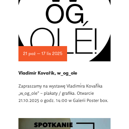
21 paź — 17 lis 2025
Vladimír Kovařík, w_og_ole
Zapraszamy na wystawę Vladimíra Kovaříka
„w_og_ole” – plakaty / grafika. Otwarcie
21.10.2025 o godz. 14:00 w Galerii Poster box.