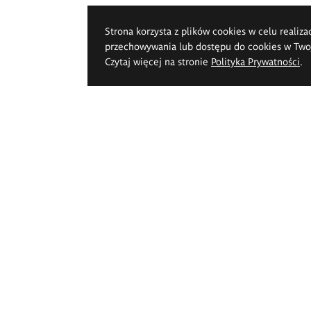
Strona korzysta z plików cookies w celu realiza
przechowywania lub dostępu do cookies w Twoje
Czytaj więcej na stronie
Polityka Prywatności
.
k Pięknych im.
pperta we Wrocławiu