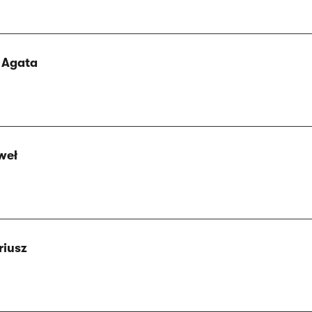
 Agata
weł
riusz