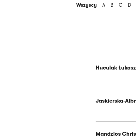
Wszyscy
A
B
C
D
Lista
Huculak Łukasz
pracowników
dydaktycznych
Jaskierska-Alb
Mandzios Chris