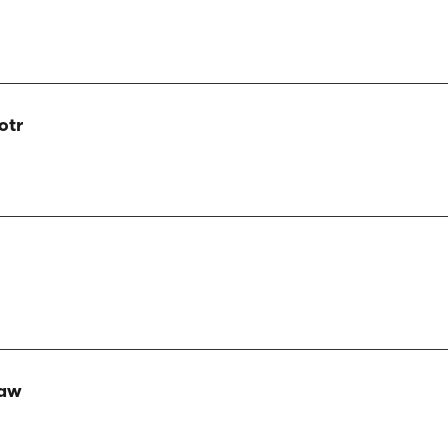
otr
ław