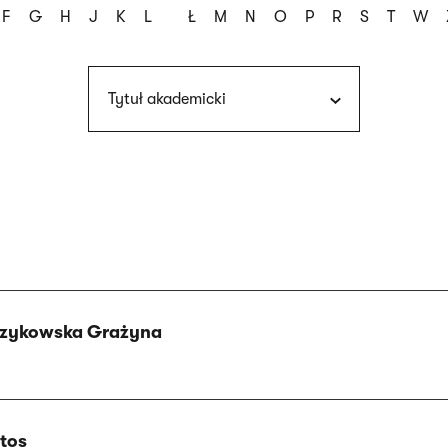
F
G
H
J
K
L
Ł
M
N
O
P
R
S
T
W
Tytuł akademicki
rzykowska Grażyna
tos