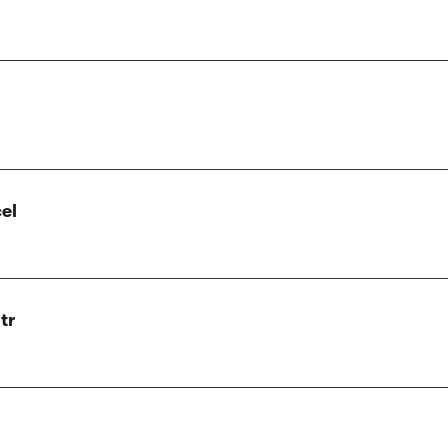
el
tr