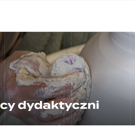
nagłówku
wersja
polska
cy dydaktyczni