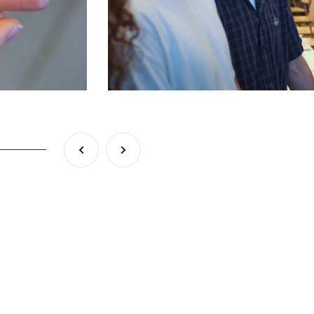
<p>Koło
Naukowe
Druku
3D
–
Trzeci
Wymiar</p>