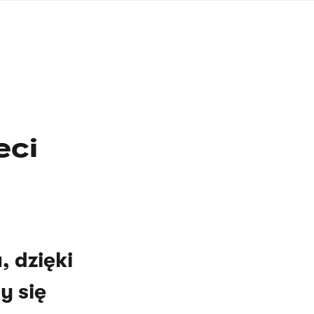
języka
migowego
eci
 dzięki
y się