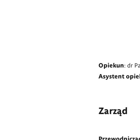
Opiekun
: dr P
Asystent opi
Zarząd
Przewodniczą