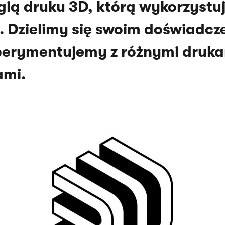
gią druku 3D, którą wykorzyst
. Dzielimy się swoim doświadcz
perymentujemy z różnymi druka
ami.