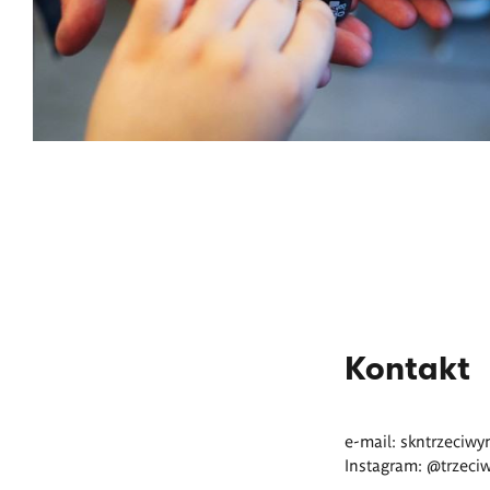
<p>Koło
Naukowe
Druku
3D
–
Trzeci
Wymiar</p>
Kontakt
e-mail:
skntrzeciw
Instagram: @
trzeci