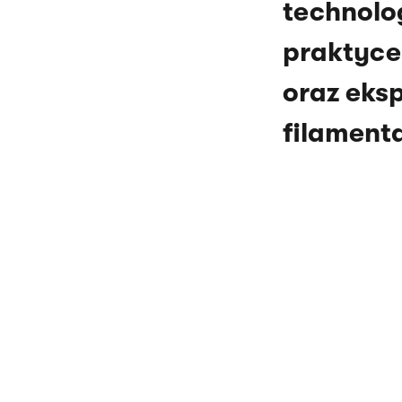
technolo
praktyce
oraz eks
filament