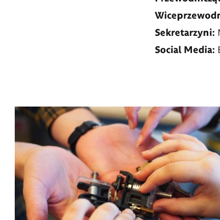
Wiceprzewodn
Sekretarzyni:
Social Media: