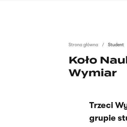
Przejdź
do
treści
Ścieżka
Strona główna
Student
nawigacyjna
Koło Nau
Wymiar
Trzeci W
grupie s