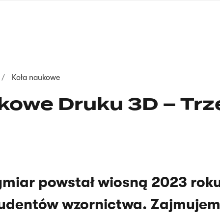
nagłówku
wersja
polska
Koła naukowe
kowe Druku 3D – Trz
ymiar powstał wiosną 2023 roku,
tudentów wzornictwa. Zajmujem