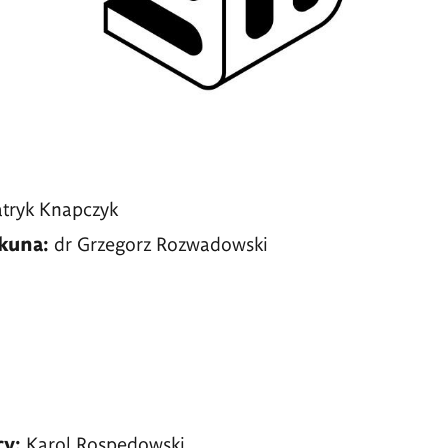
atryk Knapczyk
ekuna:
dr Grzegorz Rozwadowski
cy:
Karol Rospędowski