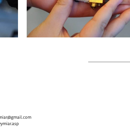
<p>Koło
Naukowe
Druku
3D
–
Trzeci
Wymiar</p>
ymiar@gmail.com
wymiar.asp