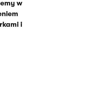
ujemy w
eniem
rkami i