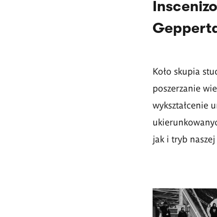
Inscenizo
Gepperta
Koło skupia stu
poszerzanie wied
wykształcenie u
ukierunkowanych
jak i tryb nasz