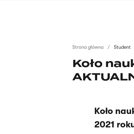
Przejdź
do
treści
Ścieżka
Strona główna
Student
nawigacyjna
Koło nau
AKTUALN
Koło nau
2021 roku