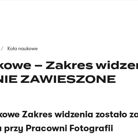
nagłówku
wersja
polska
Koła naukowe
kowe – Zakres widze
IE ZAWIESZONE
kowe Zakres widzenia zostało z
 przy Pracowni Fotografii