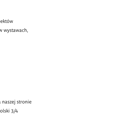
jektów
 w wystawach,
naszej stronie
olski 3/4