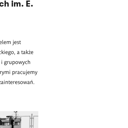
h im. E.
elem jest
ckiego, a także
h i grupowych
órymi pracujemy
 zainteresowań.