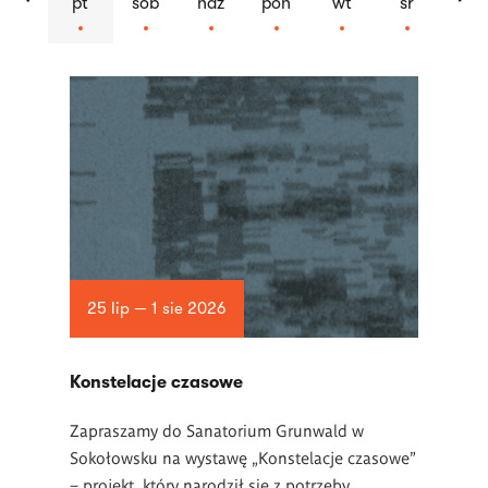
pt
sob
ndz
pon
wt
śr
Lista
artykułów
25 lip — 1 sie 2026
Konstelacje czasowe
Zapraszamy do Sanatorium Grunwald w
Sokołowsku na wystawę „Konstelacje czasowe”
– projekt, który narodził się z potrzeby