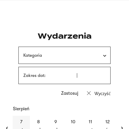
Przejdź
języka
do
migowego
treści
Wydarzenia
Kategoria
Zakres dat:
Wyczyść
Sierpień
previous
nex
7
8
9
10
11
12