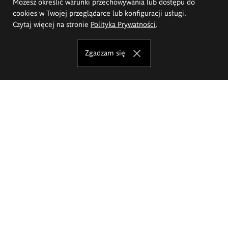
Możesz określić warunki przechowywania lub dostępu do
cookies w Twojej przeglądarce lub konfiguracji usługi.
Czytaj więcej na stronie
Polityka Prywatności
.
Zgadzam się
Akademia Sztuk Pięknych im.
Eugeniusza Gepperta we Wrocławiu
Oferta studiów
Wydział Architektury Wnętrz, Wzornictwa i Scenografii
Wydział Ceramiki i Szkła
Wydział Grafiki i Sztuki Mediów
Wydział Malarstwa i Rysunku