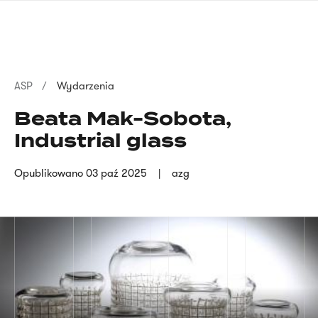
Przejdź
języka
do
migowego
treści
Ścieżka
ASP
Wydarzenia
nawigacyjna
Beata Mak-Sobota,
Industrial glass
Opublikowano
03 paź 2025
azg