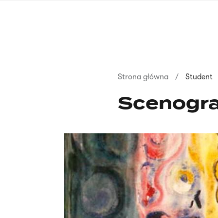
Przejdź
do
treści
Ścieżka
Strona główna
Student
nawigacyjna
Scenogra