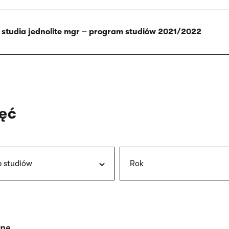
 studia jednolite mgr – program studiów 2021/2022
jęć
b studiów
Rok
rne