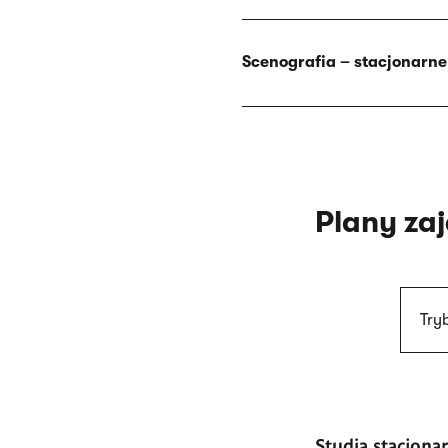
Scenografia – stacjonarne
Plany za
Try
Studia stacjona