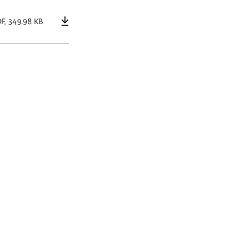
F
,
349.98 KB