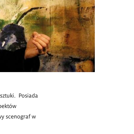
 sztuki. Posiada
spektów
wy scenograf w