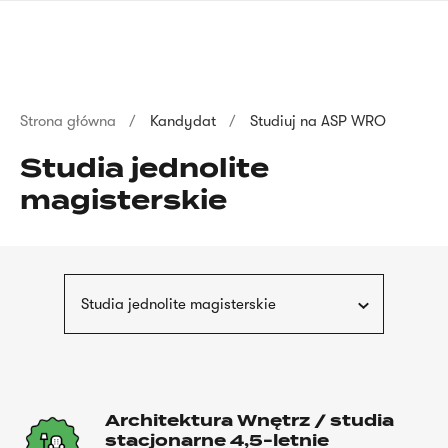
Przejdź
języka
do
migowego
treści
Ścieżka
Strona główna
Kandydat
Studiuj na ASP WRO
nawigacyjna
Studia jednolite
magisterskie
Studia jednolite magisterskie
Architektura Wnętrz / studia
stacjonarne 4,5-letnie