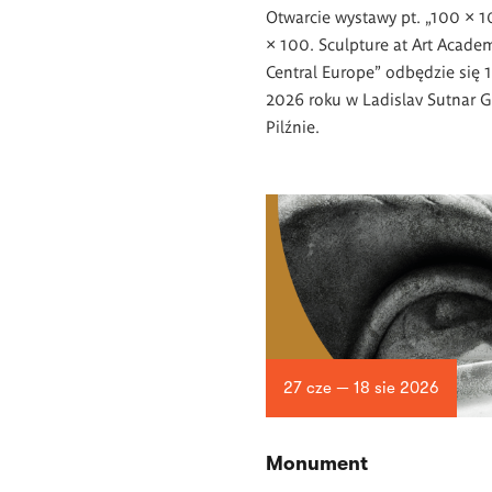
Otwarcie wystawy pt. „100 × 
× 100. Sculpture at Art Academ
Central Europe” odbędzie się 1
2026 roku w Ladislav Sutnar G
Pilźnie.
27 cze — 18 sie 2026
Monument