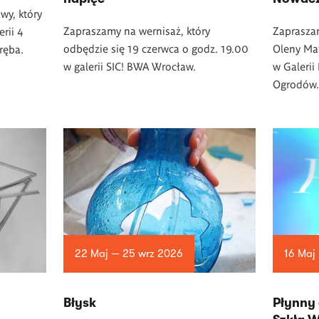
wy, który
Zapraszamy na wernisaż, który
Zaprasza
rii 4
odbędzie się 19 czerwca o godz. 19.00
Oleny Ma
ręba.
w
galerii SIC! BWA Wrocław.
w Galerii
Ogrodów
22 Maj — 25 wrz 2026
16 Maj
Błysk
Płynny 