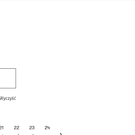
języka
migowego
Wyczyść
next
21
22
23
24