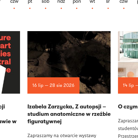
r
czw
pt
sob
ndz
pon
wt
śr
czw
16 lip — 28 sie 2026
14 lip 
ji
Izabela Zarzycka, Z autopsji –
O czym
studium anatomiczne w rzeźbie
Zaprasza
awie w
figuratywnej
studentó
Zapraszamy na otwarcie wystawy
Przestrze