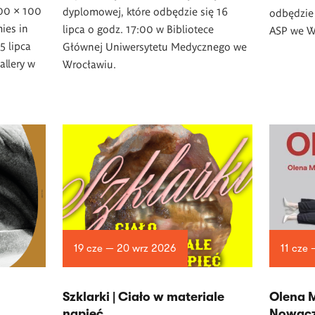
100 × 100
dyplomowej, które odbędzie się 16
odbędzie 
ies in
lipca o godz. 17:00 w Bibliotece
ASP we W
5 lipca
Głównej Uniwersytetu Medycznego we
allery w
Wrocławiu.
19 cze — 20 wrz 2026
11 cze
­Szklarki | Ciało w materiale
Olena 
napięć
Nowacz