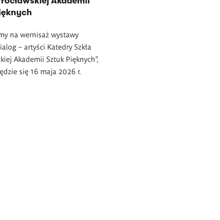
rocławskiej Akademii
Pięknych
my na wernisaż wystawy
ialog – artyści Katedry Szkła
iej Akademii Sztuk Pięknych”,
ędzie się 16 maja 2026 r.