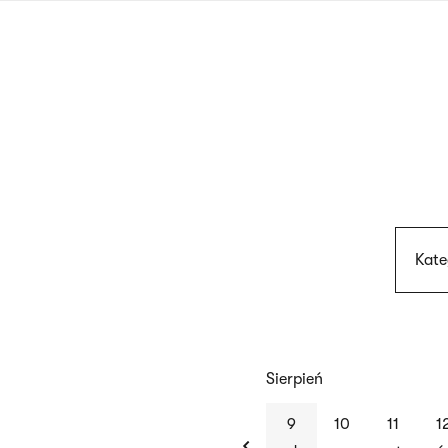
Przejdź
do
treści
Kate
Sierpień
previous
9
10
11
1