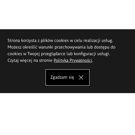
Strona korzysta z plików cookies w celu realizacji usług.
Możesz określić warunki przechowywania lub dostępu do
cookies w Twojej przeglądarce lub konfiguracji usługi.
Czytaj więcej na stronie
Polityka Prywatności
.
Zgadzam się
Akademia Sztuk Pięknych im.
Eugeniusza Gepperta we Wrocławiu