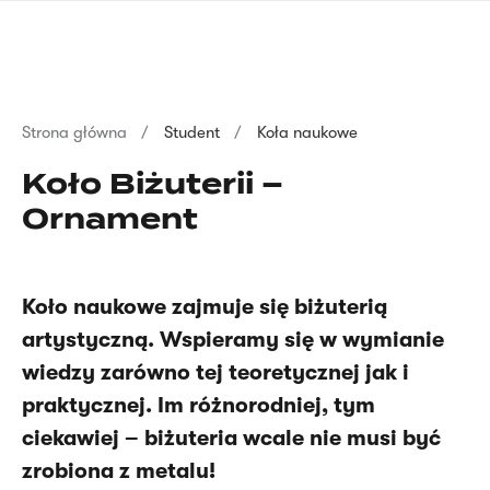
Przejdź
języka
do
migowego
treści
Ścieżka
Strona główna
Student
Koła naukowe
nawigacyjna
Koło Biżuterii –
Ornament
Koło naukowe zajmuje się biżuterią
artystyczną. Wspieramy się w wymianie
wiedzy zarówno tej teoretycznej jak i
praktycznej. Im różnorodniej, tym
ciekawiej – biżuteria wcale nie musi być
zrobiona z metalu!