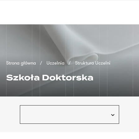
Przejdź
języka
do
migowego
treści
Ścieżka
Strona główna
Uczelnia
Struktura Uczelni
nawigacyjna
Szkoła Doktorska