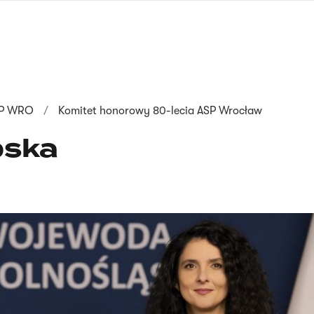
nagłówku
wersja
polska
SP WRO
Komitet honorowy 80-lecia ASP Wrocław
bska