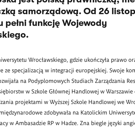
iczką samorządową. Od 26 listo
u pełni funkcję Wojewody
skiego.
iwersytetu Wrocławskiego, gdzie ukończyła prawo ora
ze specjalizacją w integracji europejskiej. Swoje k
zwijała na Podyplomowych Studiach Zarządzania Rest
iębiorstw w Szkole Głównej Handlowej w Warszawie 
ądzania projektami w Wyższej Szkole Handlowej we Wr
międzynarodowe zdobywała na Katolickim Uniwersyt
acy w Ambasadzie RP w Hadze. Zna biegle języki angiel