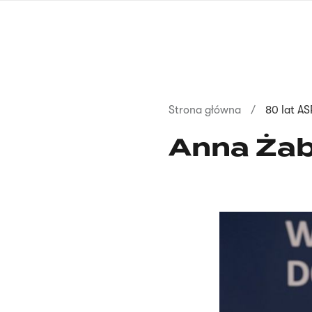
Przejdź
do
treści
Ścieżka
Strona główna
80 lat A
nawigacyjna
Anna Ża