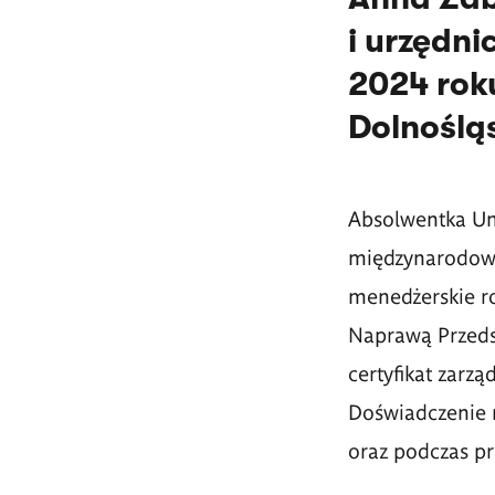
i urzędn
2024 rok
Dolnoślą
Absolwentka Un
międzynarodowe 
menedżerskie ro
Naprawą Przeds
certyfikat zarz
Doświadczenie 
oraz podczas pr