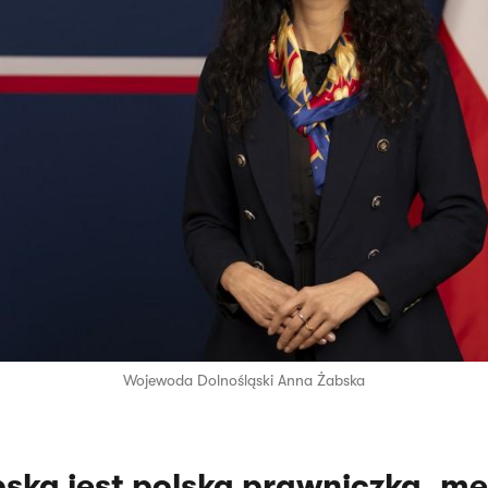
Wojewoda Dolnośląski Anna Żabska
ska jest polską prawniczką, m