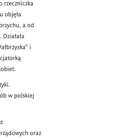
 rzeczniczka
u objęła
brzychu, a od
 Działała
ałbrzyska” i
icjatorką
obiet.
yki.
ób w polskiej
t
 rządowych oraz