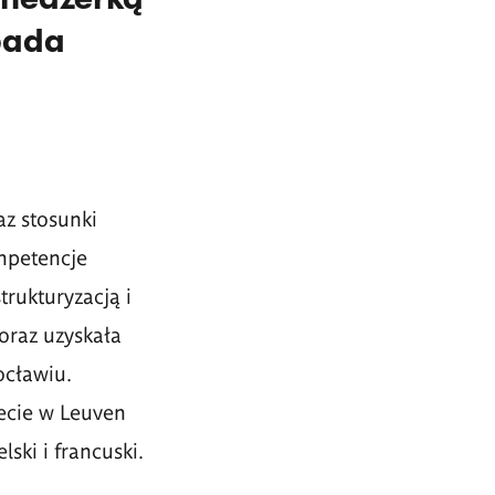
pada
z stosunki
ompetencje
rukturyzacją i
oraz uzyskała
ocławiu.
ecie w Leuven
ski i francuski.