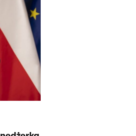
enedżerką