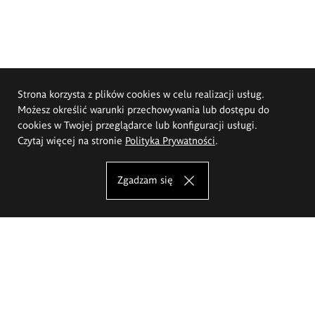
Strona korzysta z plików cookies w celu realizacji usług.
Możesz określić warunki przechowywania lub dostępu do
cookies w Twojej przeglądarce lub konfiguracji usługi.
Czytaj więcej na stronie
Polityka Prywatności
.
Zgadzam się
Akademia Sztuk Pięknych im.
Eugeniusza Gepperta we Wrocławiu