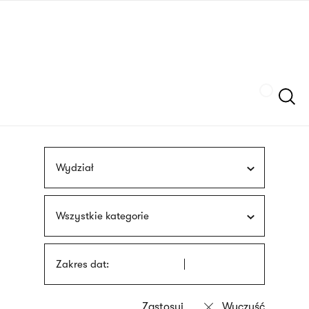
Przejdź
języka
do
migowego
treści
Szukaj
Wydział
Wszystkie kategorie
Zakres dat: