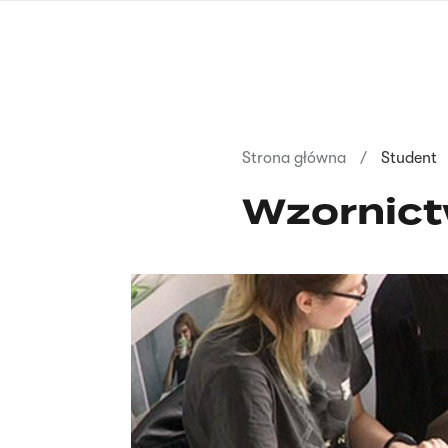
Przejdź
do
treści
Ścieżka
Strona główna
Student
nawigacyjna
Wzornic