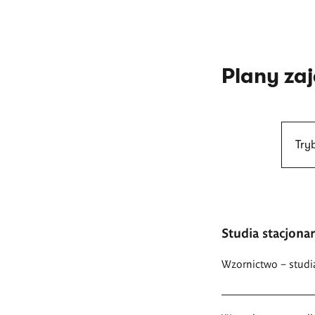
Plany za
Try
Studia stacjona
Wzornictwo – studi