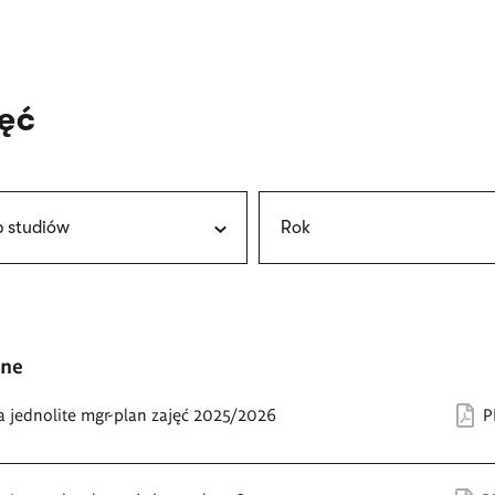
jęć
b studiów
Rok
rne
a jednolite mgr-plan zajęć 2025/2026
P