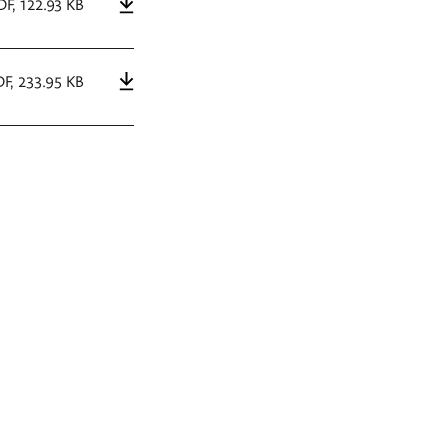
DF
,
122.93 KB
DF
,
233.95 KB