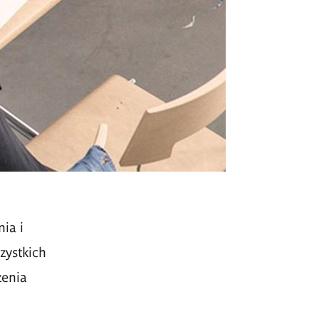
ia i
zystkich
zenia