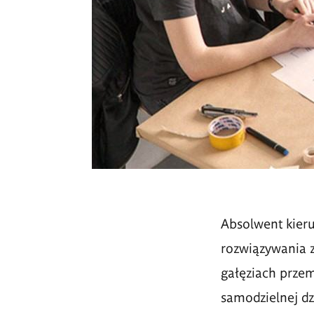
Absolwent kier
rozwiązywania z
gałęziach przem
samodzielnej dz