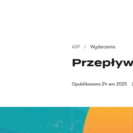
Przejdź
do
treści
Ścieżka
ASP
Wydarzenia
nawigacyjna
Przepływ
Opublikowano
24 wrz 2025