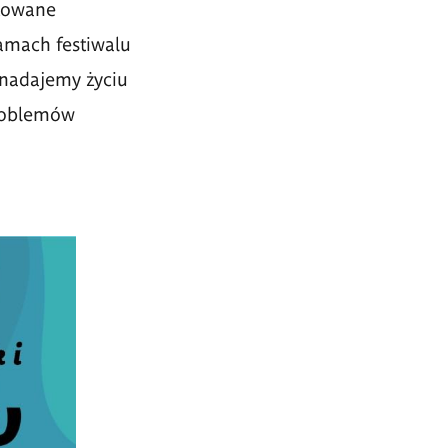
ikowane
amach festiwalu
 nadajemy życiu
problemów