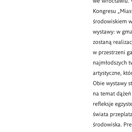
we Wrocławiu. 
Kongresu „Mias
środowiskiem w
wystawy: w gma
zostaną realiza
w przestrzeni g
najmłodszych tw
artystyczne, kt
Obie wystawy st
na temat dążeń 
refleksje egzys
świata przeplat
środowiska. Pre