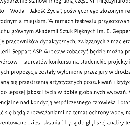
Wydarzenie stanowi integralną część VII Międzynaro
to – Woda – Jakość Życia”, poświęconego złożonym r
odnym a miejskim. W ramach festiwalu przygotowane
chu głównym Akademii Sztuk Pięknych im. E. Gepper
cje pracowników dydaktycznych, związanych z macierzy
alerii Geppart ASP Wrocław zobaczyć będzie można p
órców – laureatów konkursu na studenckie projekty i
órych propozycje zostały wyłonione przez jury w drodz
aną się przestrzenią artystycznych poszukiwań i kryty
do lepszej jakości życia w dobie globalnych wyzwań. 
tencjalne nad kondycją współczesnego człowieka i ota
ać się będą z rozważaniami na temat ochrony wody, na
zentowane dzieła skłaniać będą do głębszej analizy te