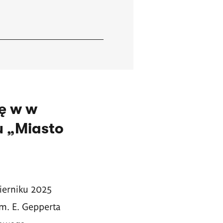
ę w w
 „Miasto
ierniku 2025
m. E. Gepperta