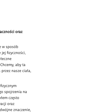
aczności oraz
re w sposób
jej fizyczności,
ołeczne
 Chcemy, aby ta
 przez nasze ciała,
 fizycznym
go spojrzenia na
ołem często
acji oraz
dwójne znaczenie,