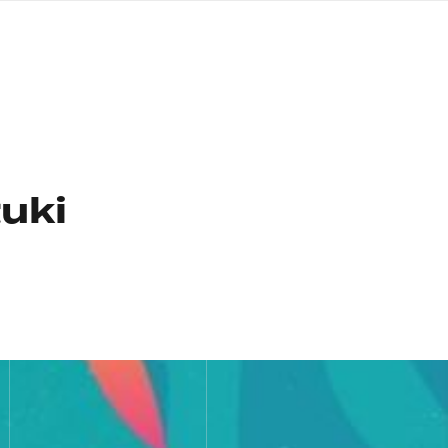
języka
migowego
uki