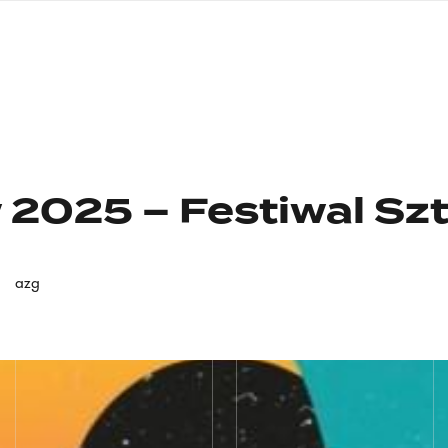
nagłówku
wersja
polska
 2025 – Festiwal Szt
azg