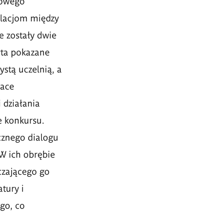
dowego
elacjom między
 zostały dwie
ta pokazane
stą uczelnią, a
race
 działania
e konkursu.
cznego dialogu
W ich obrębie
czającego go
tury i
go, co