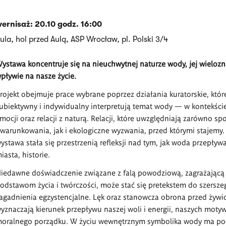
ernisaż: 20.10 godz. 16:00
ula, hol przed Aulą, ASP Wrocław, pl. Polski 3/4
ystawa koncentruje się na nieuchwytnej naturze wody, jej wielozn
pływie na nasze życie.
rojekt obejmuje prace wybrane poprzez działania kuratorskie, któ
ubiektywny i indywidualny interpretują temat wody — w kontekście 
mocji oraz relacji z naturą. Relacji, które uwzględniają zarówno sp
warunkowania, jak i ekologiczne wyzwania, przed którymi stajemy.
ystawa stała się przestrzenią refleksji nad tym, jak woda przepływa
iasta, historie.
iedawne doświadczenie związane z falą powodziową, zagrażającą
odstawom życia i twórczości, może stać się pretekstem do szersze
agadnienia egzystencjalne. Lęk oraz stanowcza obrona przed żywi
yznaczają kierunek przepływu naszej woli i energii, naszych motyw
oralnego porządku. W życiu wewnętrznym symbolika wody ma po