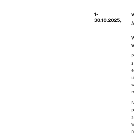
1-
w
30.10.2025,
A
W
w
P
s
e
u
w
m
N
p
z
w
m