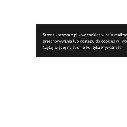
Strona korzysta z plików cookies w celu realiza
przechowywania lub dostępu do cookies w Twoje
Czytaj więcej na stronie
Polityka Prywatności
.
k Pięknych im.
pperta we Wrocławiu