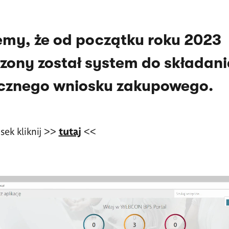
emy, że od początku roku 2023
ony został system do składani
icznego wniosku zakupowego.
ek kliknij
>>
tutaj
<<