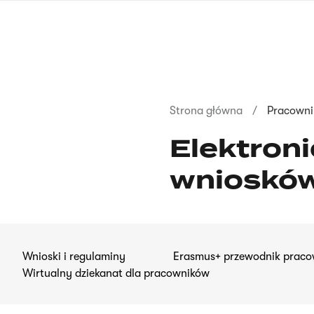
Przejdź
do
treści
Ścieżka
Strona główna
Pracowni
nawigacyjna
Elektron
wnioskó
Wnioski i regulaminy
Erasmus+ przewodnik praco
Wirtualny dziekanat dla pracowników