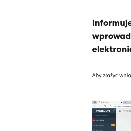
Informuj
wprowadz
elektron
Aby złożyć wnios