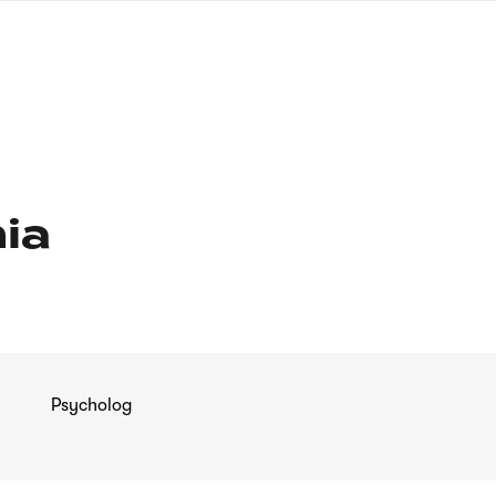
języka
migowego
ia
Psycholog