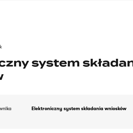
nagłówku
wersja
polska
k
iczny system składan
w
wnika
Elektroniczny system składania wniosków