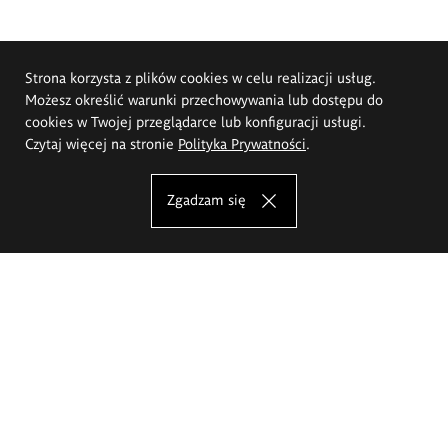
Strona korzysta z plików cookies w celu realizacji usług.
Możesz określić warunki przechowywania lub dostępu do
cookies w Twojej przeglądarce lub konfiguracji usługi.
Czytaj więcej na stronie
Polityka Prywatności
.
Zgadzam się
Akademia Sztuk Pięknych im.
Eugeniusza Gepperta we Wrocławiu
Oferta studiów
Wydział Architektury Wnętrz, Wzornictwa i Scenografii