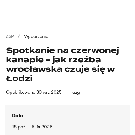
Przejdź
języka
do
migowego
treści
Ścieżka
ASP
Wydarzenia
nawigacyjna
Spotkanie na czerwonej
kanapie - jak rzeźba
wrocławska czuje się w
Łodzi
Opublikowano
30 wrz 2025
azg
Data
18 paź — 5 lis 2025