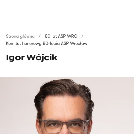
Przejdź
języka
do
migowego
treści
Ścieżka
Strona główna
80 lat ASP WRO
Komitet honorowy 80-lecia ASP Wrocław
nawigacyjna
Igor Wójcik