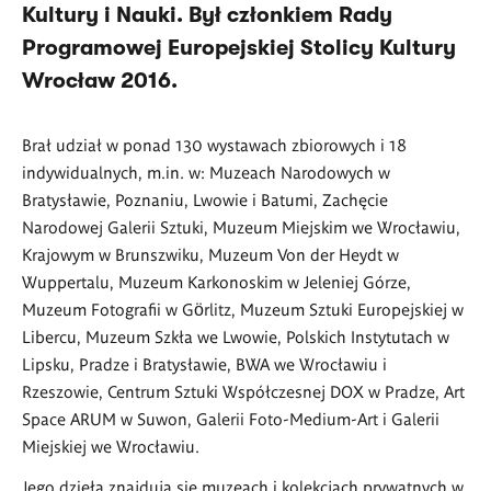
Kultury i Nauki. Był członkiem Rady
Programowej Europejskiej Stolicy Kultury
Wrocław 2016.
Brał udział w ponad 130 wystawach zbiorowych i 18
indywidualnych, m.in. w: Muzeach Narodowych w
Bratysławie, Poznaniu, Lwowie i Batumi, Zachęcie
Narodowej Galerii Sztuki, Muzeum Miejskim we Wrocławiu,
Krajowym w Brunszwiku, Muzeum Von der Heydt w
Wuppertalu, Muzeum Karkonoskim w Jeleniej Górze,
Muzeum Fotografii w Görlitz, Muzeum Sztuki Europejskiej w
Libercu, Muzeum Szkła we Lwowie, Polskich Instytutach w
Lipsku, Pradze i Bratysławie, BWA we Wrocławiu i
Rzeszowie, Centrum Sztuki Współczesnej DOX w Pradze, Art
Space ARUM w Suwon, Galerii Foto-Medium-Art i Galerii
Miejskiej we Wrocławiu.
Jego dzieła znajdują się muzeach i kolekcjach prywatnych w