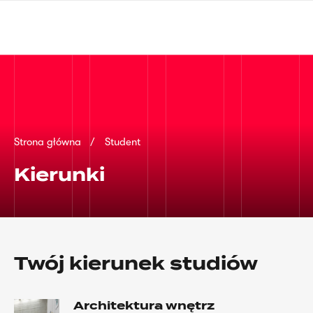
Przejdź
języka
do
migowego
treści
Ścieżka
Strona główna
Student
nawigacyjna
Kierunki
Twój kierunek studiów
Architektura wnętrz