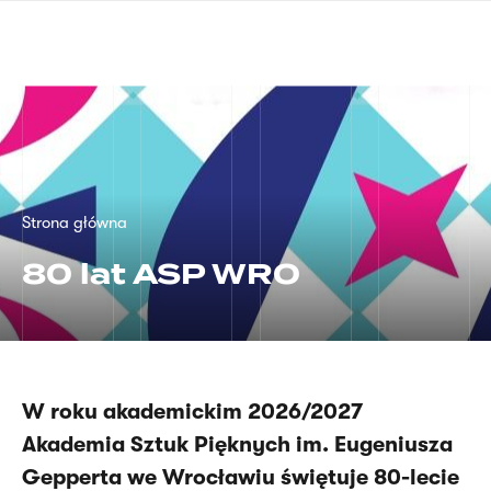
Przejdź
języka
do
migowego
treści
Ścieżka
Strona główna
nawigacyjna
80 lat ASP WRO
W roku akademickim 2026/2027
Akademia Sztuk Pięknych im. Eugeniusza
Gepperta we Wrocławiu świętuje 80-lecie