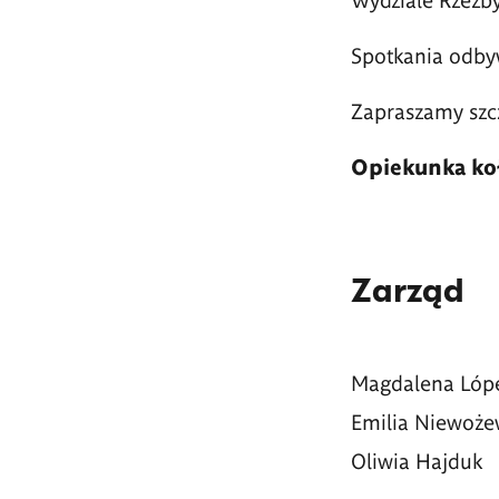
Spotkania odbyw
Zapraszamy szcz
Opiekunka koł
Zarząd
Magdalena Lóp
Emilia Niewoże
Oliwia Hajduk