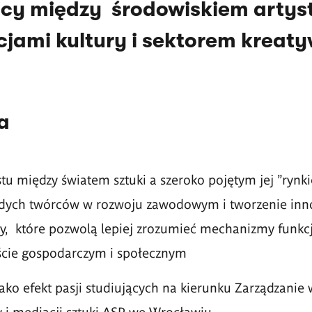
cy między środowiskiem arty
ucjami kultury i sektorem kreat
a
u między światem sztuki a szeroko pojętym jej "rynk
dych twórców w rozwoju zawodowym i tworzenie inn
y, które pozwolą lepiej zrozumieć mechanizmy funk
kście gospodarczym i społecznym
ako efekt pasji studiujących na kierunku Zarządzanie 
 i mediacji sztuki ASP we Wrocławiu.