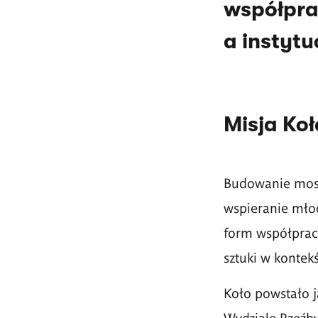
współpra
a instyt
Misja Koł
Budowanie most
wspieranie mło
form współprac
sztuki w konte
Koło powstało j
Wydziale Rzeźby