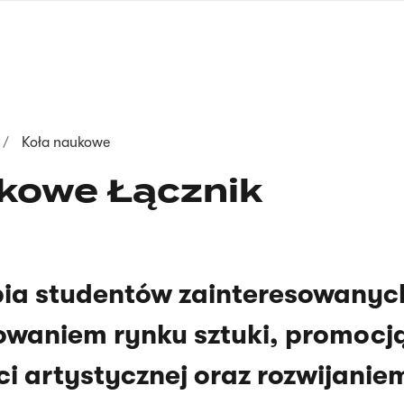
nagłówku
wersja
polska
Koła naukowe
kowe Łącznik
pia studentów zainteresowanyc
owaniem rynku sztuki, promocj
i artystycznej oraz rozwijanie