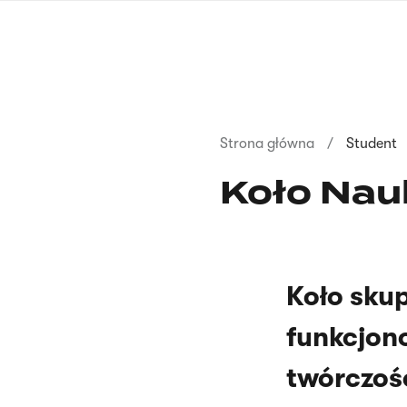
Przejdź
do
treści
Ścieżka
Strona główna
Student
nawigacyjna
Koło Nau
Koło sku
funkcjon
twórczośc