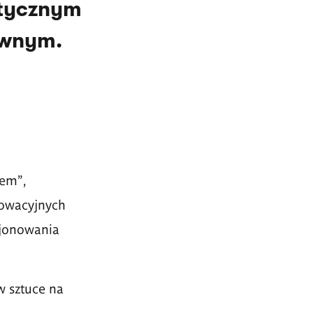
stycznym
ywnym.
iem",
owacyjnych
cjonowania
w sztuce na