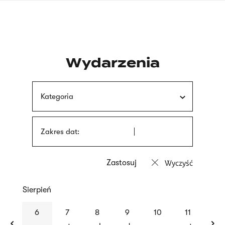
Przejdź
języka
do
migowego
treści
Wydarzenia
Kategoria
Zakres dat:
Wyczyść
Sierpień
previous
nex
6
7
8
9
10
11