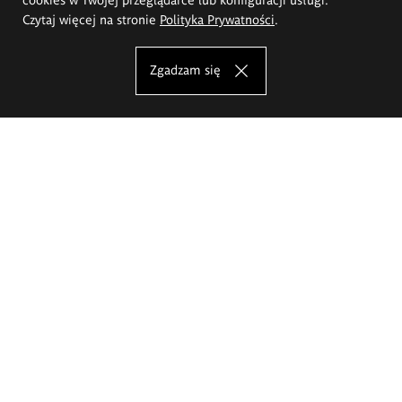
Czytaj więcej na stronie
Polityka Prywatności
.
Zgadzam się
Akademia Sztuk Pięknych im.
Eugeniusza Gepperta we Wrocławiu
Oferta studiów
Wydział Architektury Wnętrz, Wzornictwa i Scenografii
Wydział Ceramiki i Szkła
Wydział Grafiki i Sztuki Mediów
Wydział Malarstwa i Rysunku