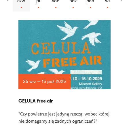
czw
pt
sob
ndz
pon
wt
Lista
artykułów
26 wrz — 15 paź 2025
CELULA free air
"Czy powietrze jest jedyną rzeczą, wobec której
nie domagamy się żadnych ograniczeń?"