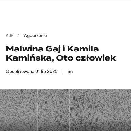
Przejdź
języka
do
migowego
treści
Ścieżka
ASP
Wydarzenia
nawigacyjna
Malwina Gaj i Kamila
Kamińska, Oto człowiek
Opublikowano
01 lip 2025
im