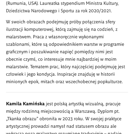
(Rumunia, USA). Laureatka stypendium Ministra Kultury,
Dziedzictwa Narodowego i Sportu za rok 2020/2021.
W swoich obrazach podejmuję próby połączenia sfery
ilustracji komputerowej, którą zajmuję się na codzień, z
malarstwem. Praca z własnoręcznie wykonanymi
szablonami, które są odpowiednikiem warstw w programie
graficznym i poszukiwanie napięć pomiędzy nimi jest
obecnie czymś, co interesuje mnie najbardziej w moim
malarstwie. Tematem prac, który najczęściej podejmuję jest
człowiek i jego kondycja. Inspiracje znajduję w historii
minionych epok, mitach oraz wszechobecnej popkulturze.
Kamila Kamińska
jest polską artystką wizualną, pracuje
między rodzinną miejscowością a Warszawą. Dyplom pt.
„Tkanka obrazu” obroniła w 2023 roku. W swojej praktyce
artystycznej prowadzi namysł nad statusem obrazu ale
wykracza poza malarstwo rozumiane tradycyjnie – nadaje