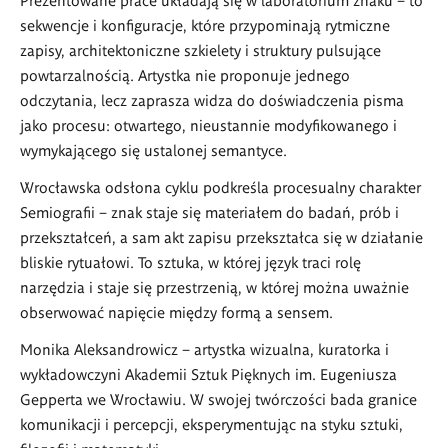
sekwencje i konfiguracje, które przypominają rytmiczne
zapisy, architektoniczne szkielety i struktury pulsujące
powtarzalnością. Artystka nie proponuje jednego
odczytania, lecz zaprasza widza do doświadczenia pisma
jako procesu: otwartego, nieustannie modyfikowanego i
wymykającego się ustalonej semantyce.
Wrocławska odsłona cyklu podkreśla procesualny charakter
Semiografii – znak staje się materiałem do badań, prób i
przekształceń, a sam akt zapisu przekształca się w działanie
bliskie rytuałowi. To sztuka, w której język traci rolę
narzędzia i staje się przestrzenią, w której można uważnie
obserwować napięcie między formą a sensem.
Monika Aleksandrowicz – artystka wizualna, kuratorka i
wykładowczyni Akademii Sztuk Pięknych im. Eugeniusza
Gepperta we Wrocławiu. W swojej twórczości bada granice
komunikacji i percepcji, eksperymentując na styku sztuki,