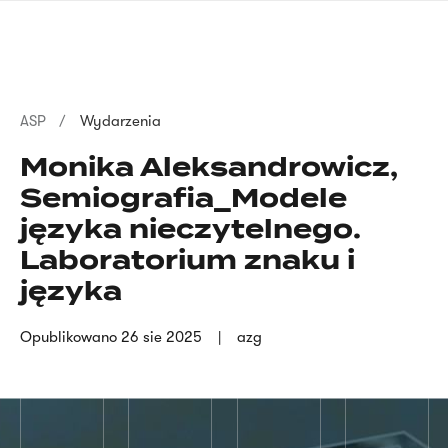
Przejdź
języka
do
migowego
treści
Ścieżka
ASP
Wydarzenia
nawigacyjna
Monika Aleksandrowicz,
Semiografia_Modele
języka nieczytelnego.
Laboratorium znaku i
języka
Opublikowano
26 sie 2025
azg