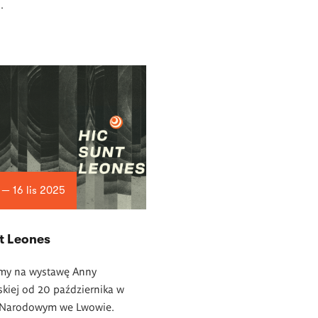
h.
 — 16 lis 2025
t Leones
my na wystawę Anny
kiej od 20 października w
Narodowym we Lwowie.