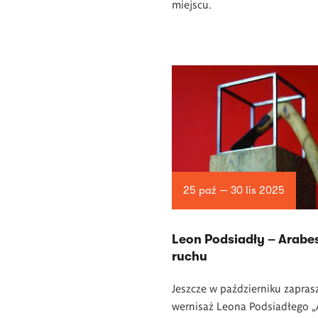
miejscu.
25 paź — 30 lis 2025
Leon Podsiadły – Arabe
ruchu
Jeszcze w październiku zapra
wernisaż Leona Podsiadłego „