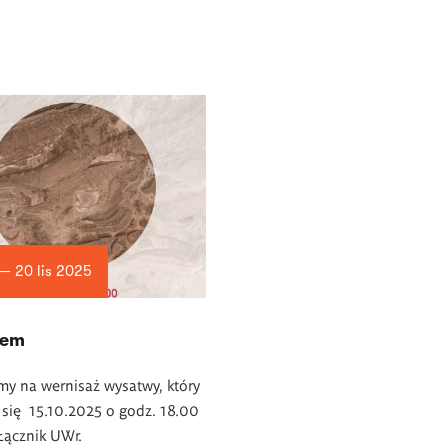
 — 20 lis 2025
iem
y na wernisaż wysatwy, który
się 15.10.2025 o godz. 18.00
 Łącznik UWr.