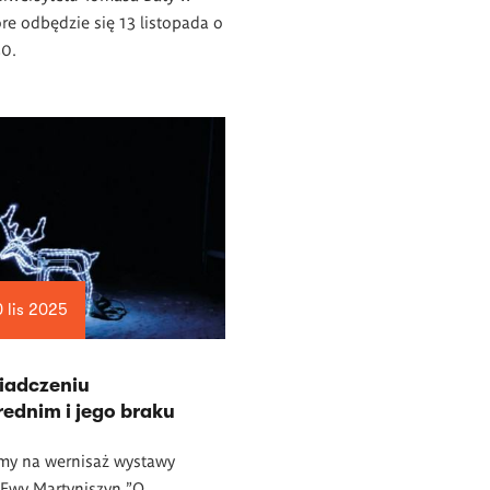
tóre odbędzie się 13 listopada o
30.
 lis 2025
iadczeniu
ednim i jego braku
my na wernisaż wystawy
i Ewy Martyniszyn "O