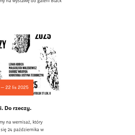
y na wystawę do galerii Black
 — 22 lis 2025
i. Do rzeczy.
y na wernisaż, który
się 24 października w