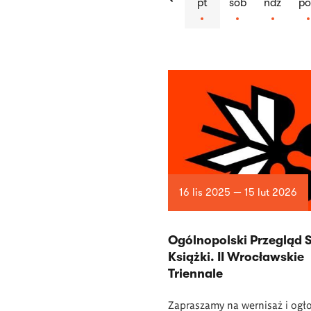
pt
sob
ndz
p
Lista
artykułów
16 lis 2025 — 15 lut 2026
Ogólnopolski Przegląd S
Książki. II Wrocławskie
Triennale
Zapraszamy na wernisaż i ogł