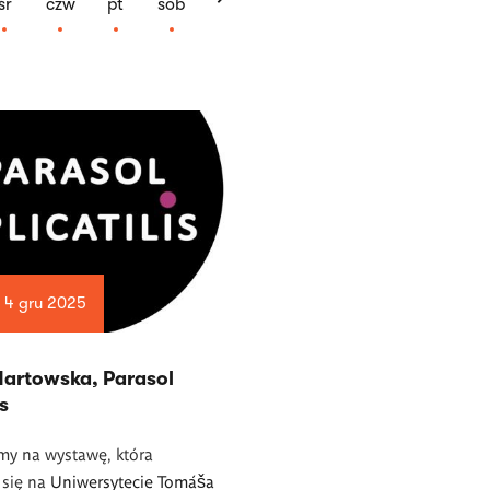
śr
czw
pt
sob
— 4 gru 2025
Nartowska, Parasol
is
my na wystawę,
która
 się na
Uniwersytecie Tomáša