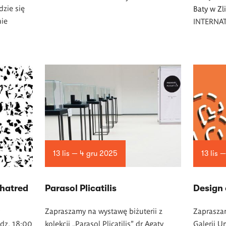
zie się
Baty w Zl
nie
INTERNA
13 lis — 4 gru 2025
13 lis 
 hatred
Parasol Plicatilis
Design 
Zapraszamy na wystawę b
iżuterii z
Zaprasza
odz. 18:00
kolekcji „Parasol Plicatilis” dr Agaty
Galerii U