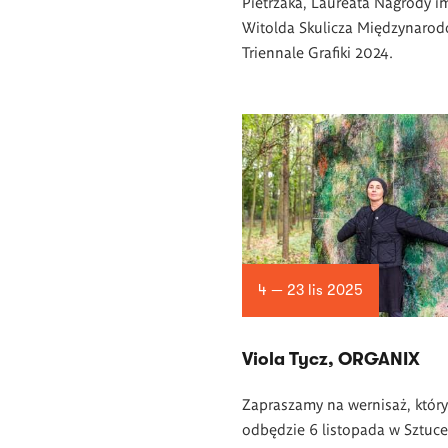
Pietrzaka, Laureata Nagrody i
Witolda Skulicza Międzynaro
Triennale Grafiki 2024.
4 — 23 lis 2025
Viola Tycz, ORGANIX
Zapraszamy na wernisaż, który
odbędzie 6 listopada w Sztuce