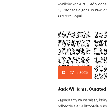
wyników konkursu, który odbęd
15 listopada o godz. w Pawilo
Czterech Kopuł.
13 — 27 lis 2025
Jack Williams, Curated
Zapraszamy na wernisaż, który
odbędzie się 13 listopada o g