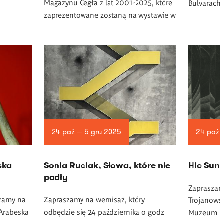
Magazynu Cegła z lat 2001-2025, które
Bulvarac
zaprezentowane zostaną na wystawie w
24 paź — 5 gru 2025
24 paź
ska
Sonia Ruciak, Słowa, które nie
Hic Sun
padły
Zaprasza
szamy na
Zapraszamy na wernisaż, który
Trojanows
Arabeska
odbędzie się 24 października o godz.
Muzeum 