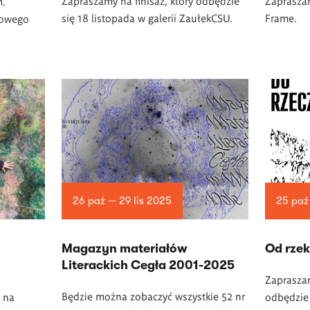
Zapraszamy na finisaż, który odbędzie
Zapraszam
m.
się 18 listopada w galerii ZaułekCSU.
Frame.
dowego
26 paź — 29 lis 2025
25 paź
Magazyn materiałów
Od rzek
Literackich Cegła 2001-2025
Zapraszam
Będzie można zobaczyć wszystkie 52 nr
 na
odbędzie 