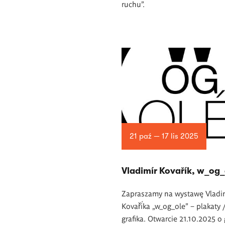
ruchu”.
21 paź — 17 lis 2025
Vladimír Kovařík, w_og_
Zapraszamy na wystawę Vladi
Kovaříka „w_og_ole” – plakaty 
grafika. Otwarcie 21.10.2025 o