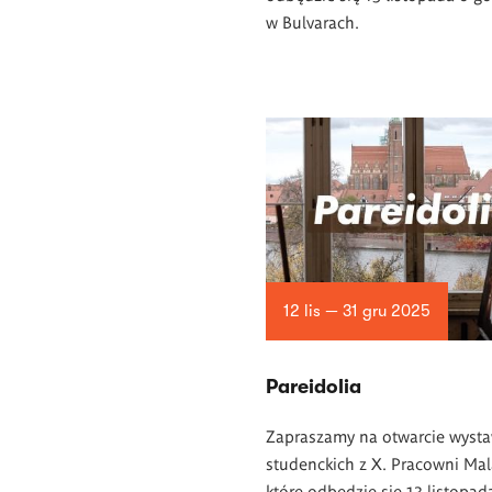
w Bulvarach.
12 lis — 31 gru 2025
Pareidolia
Zapraszamy na otwarcie wyst
studenckich z X. Pracowni Mal
które odbędzie się 13 listopad