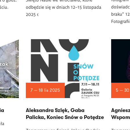
doświadc
ciu.
odbędzie się w dniach 12–15 listopada
braku" 12
2025 r.
Fotografi
7 — 18 lis 2025
5 — 30
ia
Aleksandra Szlęk, Gaba
Agniesz
Palicka, Koniec Snów o Potędze
Wspomn
ła