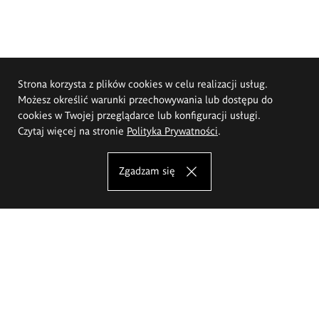
Strona korzysta z plików cookies w celu realizacji usług.
Możesz określić warunki przechowywania lub dostępu do
cookies w Twojej przeglądarce lub konfiguracji usługi.
Czytaj więcej na stronie
Polityka Prywatności
.
Zgadzam się
Akademia Sztuk Pięknych im.
Eugeniusza Gepperta we Wrocławiu
Oferta studiów