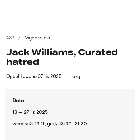
Przejdź
języka
do
migowego
treści
Ścieżka
ASP
Wydarzenia
nawigacyjna
Jack Williams, Curated
hatred
Opublikowano
07 lis 2025
azg
Data
13 — 27 lis 2025
wernisaż: 13.11, godz.18:00–21:30