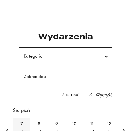
Przejdź
języka
do
migowego
treści
Wydarzenia
Kategoria
Zakres dat:
Wyczyść
Sierpień
previous
nex
7
8
9
10
11
12