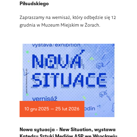
Piłsudskiego
Zapraszamy na wernisaż, który odbędzie się 12
grudnia w
Muzeum Miejskim w Żorach.
10 gru 2025 — 25 lut 2026
Nowa sytuacja - New Situation, wystawa
Katedry Sztuki Mediów ASP we Wrocławiu