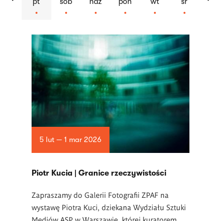
pt
sob
ndz
pon
wt
śr
Lista
artykułów
5 lut — 1 mar 2026
Piotr Kucia | Granice rzeczywistości
Zapraszamy do Galerii Fotografii ZPAF na
wystawę Piotra Kuci, dziekana Wydziału Sztuki
Mediów ASP w Warszawie, której kuratorem