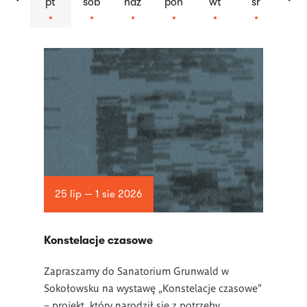
pt
sob
ndz
pon
wt
śr
Lista
artykułów
25 lip — 1 sie 2026
Konstelacje czasowe
Zapraszamy do Sanatorium Grunwald w
Sokołowsku na wystawę „Konstelacje czasowe”
– projekt, który narodził się z potrzeby