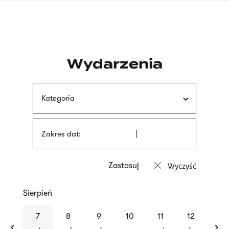
Przejdź
języka
do
migowego
treści
Wydarzenia
Kategoria
Zakres dat:
Wyczyść
Sierpień
previous
nex
7
8
9
10
11
12