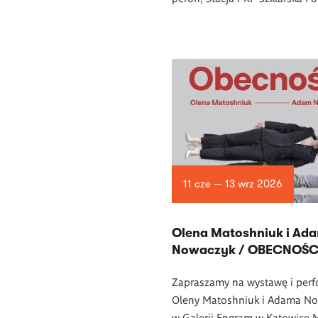
11 cze — 13 wrz 2026
Olena Matoshniuk i Ad
Nowaczyk / OBECNOŚC
Zapraszamy na wystawę i per
Oleny Matoshniuk i Adama N
w Galerii Engram w Katowice 