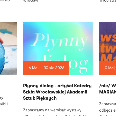
16 Maj — 30 sie 2026
10 Maj
Płynny dialog - artyści Katedry
/nie/ 
Szkła Wrocławskiej Akademii
MARIA
ry
Sztuk Pięknych
Zapraszam
iki i
Zapraszamy na wernisaż wystawy
odbędzie