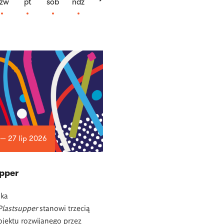
zw
pt
sob
ndz
 — 27 lip 2026
upper
ska
Plastsupper
stanowi trzecią
ojektu rozwijanego przez