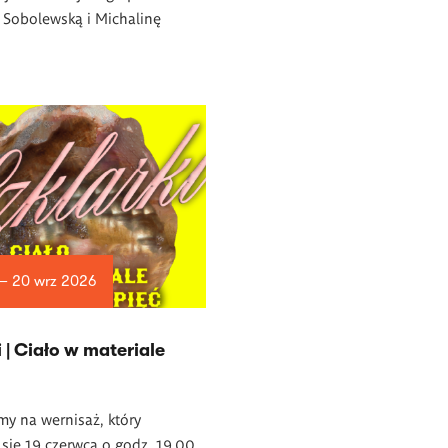
 Sobolewską i Michalinę
 — 20 wrz 2026
i | Ciało w materiale
y na wernisaż, który
się 19 czerwca o godz. 19.00