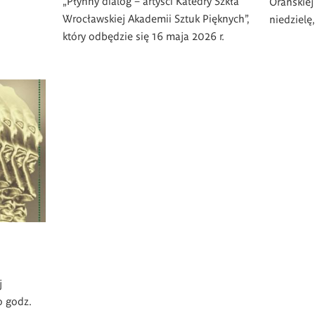
„Płynny dialog – artyści Katedry Szkła
Orańskie
Wrocławskiej Akademii Sztuk Pięknych”,
niedzielę
który odbędzie się 16 maja 2026 r.
j
o godz.