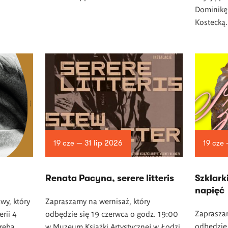
Dominikę
Kostecką.
19 cze — 31 lip 2026
19 cze
Renata Pacyna, serere litteris
­Szklark
napięć
wy, który
Zapraszamy na wernisaż, który
Zapraszam
rii 4
odbędzie się 19 czerwca o godz. 19:00
odbędzie 
ręba.
w Muzeum Książki Artystycznej w Łodzi.