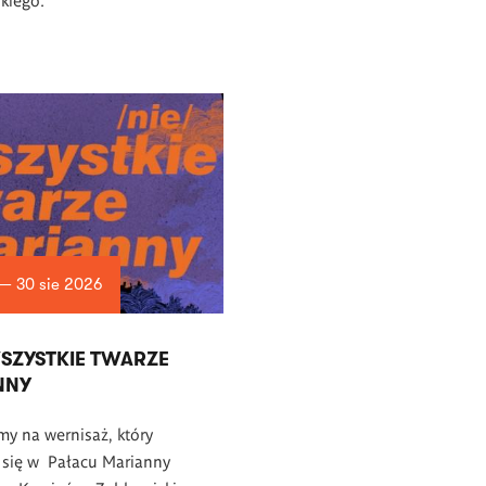
 — 30 sie 2026
WSZYSTKIE TWARZE
NNY
y na wernisaż, który
 się w Pałacu Marianny