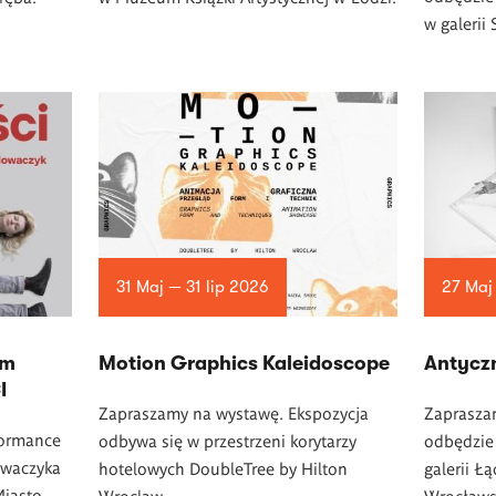
w
galerii
31 Maj — 31 lip 2026
27 Maj
am
Motion Graphics Kaleidoscope
Antycz
I
Zapraszamy na wystawę. Ekspozycja
Zapraszam
formance
odbywa się w przestrzeni korytarzy
odbędzie 
owaczyka
hotelowych DoubleTree by Hilton
galerii Ł
Miasto
Wroclaw
Wrocławs