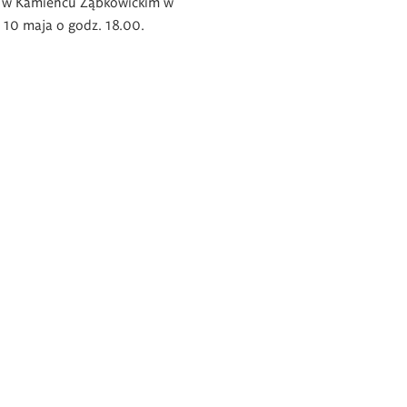
j w Kamieńcu Ząbkowickim w
, 10 maja o godz. 18.00.