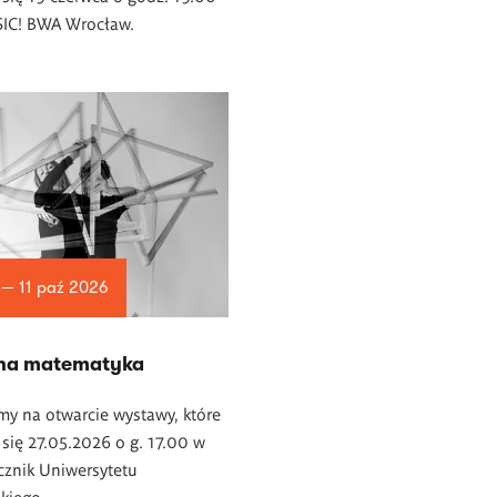
 SIC! BWA Wrocław.
 — 11 paź 2026
na matematyka
y na otwarcie wystawy, które
się 27.05.2026 o g. 17.00 w
ącznik Uniwersytetu
kiego.