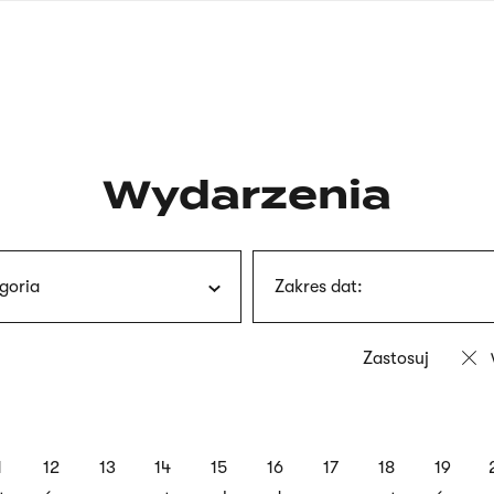
nagłówku
wersja
polska
Wydarzenia
goria
Zakres dat:
1
12
13
14
15
16
17
18
19