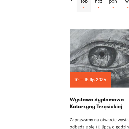
sob
ndz
pon
w
Lista
artykułów
10 — 15 lip 2026
Wystawa dyplomowa
Katarzyny Trzęsickiej
Zapraszamy na otwarcie wysta
odbędzie się 10 lipca o godzi