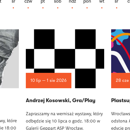
t
śr
czw
pt
sob
ndz
pon
wt
śr
c
10 lip — 1 sie 2026
28 cze
Andrzej Kosowski, Gra/Play
Plasts
Zapraszamy na wernisaż wystawy, który
Wrocław
wy, które
odbędzie się 10 lipca o godz. 18:00 w
odsłona
nie 18:00
Galerii Geppart ASP Wrocław.
edycję pr