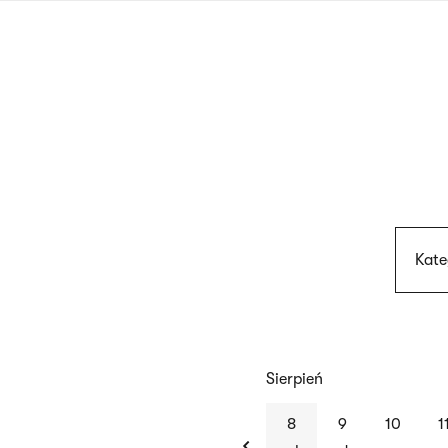
Przejdź
do
treści
Kate
Sierpień
previous
8
9
10
1