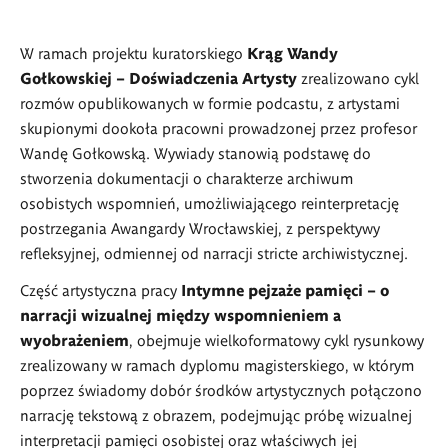
W ramach projektu kuratorskiego
Krąg Wandy
Gołkowskiej – Doświadczenia Artysty
zrealizowano cykl
rozmów opublikowanych w formie podcastu, z artystami
skupionymi dookoła pracowni prowadzonej przez profesor
Wandę Gołkowską. Wywiady stanowią podstawę do
stworzenia dokumentacji o charakterze archiwum
osobistych wspomnień, umożliwiającego reinterpretację
postrzegania Awangardy Wrocławskiej, z perspektywy
refleksyjnej, odmiennej od narracji stricte archiwistycznej.
Część artystyczna pracy
Intymne pejzaże pamięci – o
narracji wizualnej między wspomnieniem a
wyobrażeniem
, obejmuje wielkoformatowy cykl rysunkowy
zrealizowany w ramach dyplomu magisterskiego, w którym
poprzez świadomy dobór środków artystycznych połączono
narrację tekstową z obrazem, podejmując próbę wizualnej
interpretacji pamięci osobistej oraz właściwych jej