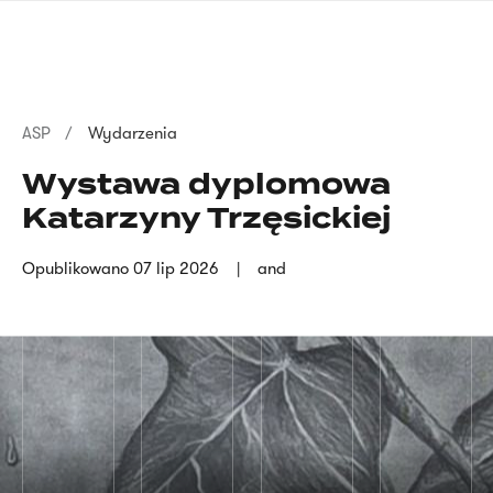
Przejdź
języka
do
migowego
treści
Ścieżka
ASP
Wydarzenia
nawigacyjna
Wystawa dyplomowa
Katarzyny Trzęsickiej
Opublikowano
07 lip 2026
and