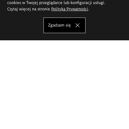
cookies w Twojej przeglądarce lub konfiguracji usługi.
Czytaj więcej na stronie
Polityka Prywatności
.
Zgadzam się
Akademia Sztuk Pięknych im.
Eugeniusza Gepperta we Wrocławiu
Oferta studiów
Wydział Architektury Wnętrz, Wzornictwa i Scenografii
Wydział Ceramiki i Szkła
Wydział Grafiki i Sztuki Mediów
Wydział Malarstwa i Rysunku