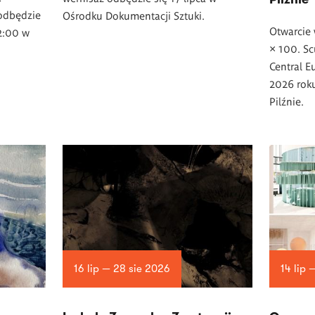
 odbędzie
Ośrodku Dokumentacji Sztuki.
Otwarcie 
12:00 w
× 100. Sc
Central E
2026 roku
Pilźnie.
16 lip — 28 sie 2026
14 lip 