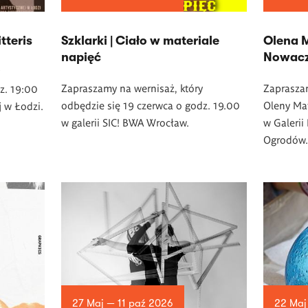
tteris
­Szklarki | Ciało w materiale
Olena 
napięć
Nowacz
Zapraszamy na wernisaż, który
Zaprasza
z. 19:00
odbędzie się 19 czerwca o godz. 19.00
Oleny Ma
 w Łodzi.
w
galerii SIC! BWA Wrocław.
w Galerii
Ogrodów
27 Maj — 11 paź 2026
22 Maj