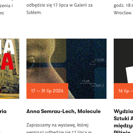
odbędzie się 17 lipca w Galerii za
godz. 18:
enia i
Szkłem.
Wrocław.
mi
17 — 31 lip 2026
16 lip 
ria
Anna Semrau-Lech, Molecule
Wydział
Sztuki
Zapraszamy na wystawę, której
między
a
wernisaż odbędzie się 17 lipca w
Pilźnie