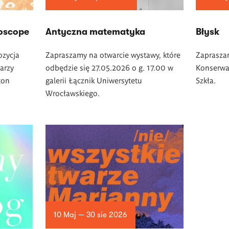
doscope
Antyczna matematyka
Błysk
ozycja
Zapraszamy na otwarcie wystawy, które
Zaprasza
arzy
odbędzie się 27.05.2026 o g. 17.00 w
Konserwac
ton
galerii Łącznik Uniwersytetu
Szkła.
Wrocławskiego.
10 Maj — 30 sie 2026