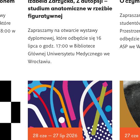
ezonem
Izabela Zarzycka, Z autopsji –
O czym
studium anatomiczne w rzeźbie
awy
Zaprasza
figuratywnej
które
studentó
Zapraszamy na otwarcie wystawy
 18:00 w
Przestrze
dyplomowej, które odbędzie się 16
odbędzie 
lipca o godz. 17:00 w Bibliotece
ASP we W
Głównej Uniwersytetu Medycznego we
Wrocławiu.
28 cze — 27 lip 2026
27 cze