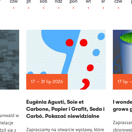
r
czw
pt
sob
ndz
pon
wt
śr
czw
17 — 31 lip 2026
17 lip 
Eugènia Agustí, Soie et
I wonde
Carbone, Papier i Grafit, Seda i
grows 
runwald w
Carbó. Pokazać niewidzialne
Zaprasza
telacje
Zapraszamy na otwarcie wystawy, które
zbiorowej
ził się z