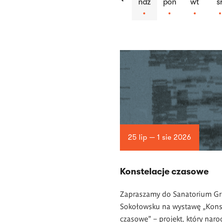
ndz
pon
wt
ś
Lista
artykułów
25 lip — 1 sie 2026
Konstelacje czasowe
Zapraszamy do Sanatorium G
Sokołowsku na wystawę „Kons
czasowe” – projekt, który narod