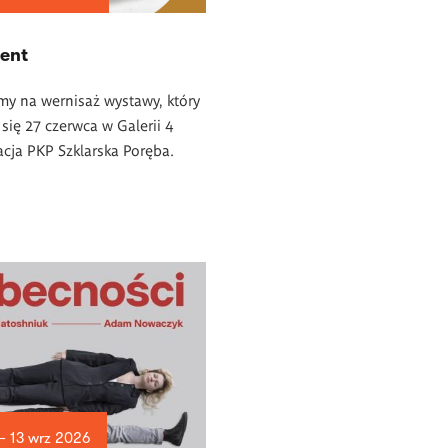
ent
y na wernisaż wystawy, który
się 27 czerwca w Galerii 4
acja PKP Szklarska Poręba.
 — 13 wrz 2026