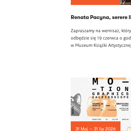
Renata Pacyna, serere li
Zapraszamy na wernisaż, który
odbędzie się 19 czerwca o god
w Muzeum Książki Artystycznej
31 Maj — 31 lip 2026