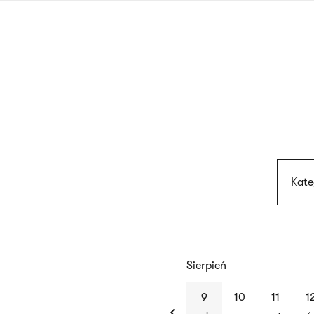
Przejdź
do
treści
Kate
Sierpień
previous
9
10
11
1