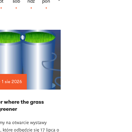
pt
sob
ndz
pon
— 1 sie 2026
r where the grass
greener
my na otwarcie wystawy
, które odbędzie się 17 lipca o