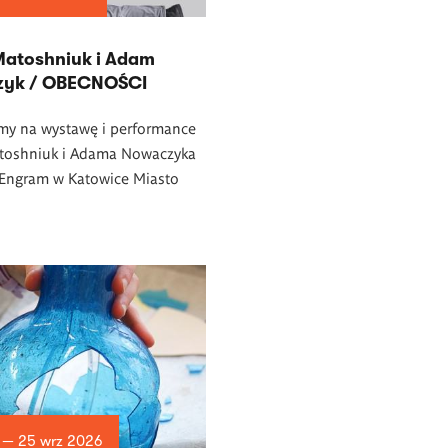
Matoshniuk i Adam
yk / OBECNOŚCI
my na wystawę i performance
toshniuk i Adama Nowaczyka
 Engram w Katowice Miasto
.
 — 25 wrz 2026