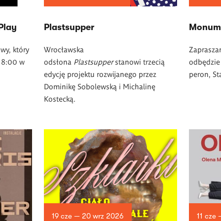
Play
Plastsupper
Monum
wy, który
Wrocławska
Zapraszam
 18:00 w
odsłona
Plastsupper
stanowi trzecią
odbędzie 
edycję projektu rozwijanego przez
peron, St
Dominikę Sobolewską i Michalinę
Kostecką.
19 cze — 20 wrz 2026
11 cze