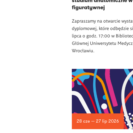
studium anatomiczne w 
figuratywnej
Zapraszamy na otwarcie wyst
dyplomowej, które odbędzie s
lipca o godz. 17:00 w Bibliote
Głównej Uniwersytetu Medyc
Wrocławiu.
28 cze — 27 lip 2026