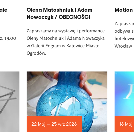
iale
Olena Matoshniuk i Adam
Motion
Nowaczyk / OBECNOŚCI
Zaprasza
Zapraszamy na wystawę i performance
odbywa si
z. 19.00
Oleny Matoshniuk i Adama Nowaczyka
hotelowy
w Galerii Engram w Katowice Miasto
Wroclaw
Ogrodów.
22 Maj — 25 wrz 2026
16 Maj