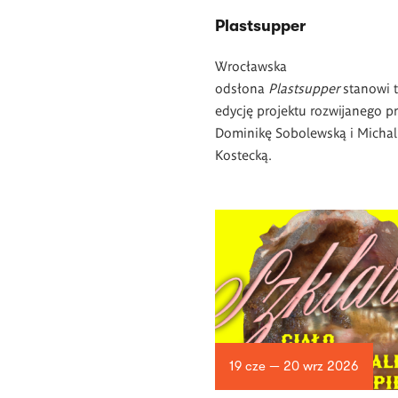
Plastsupper
Wrocławska
odsłona
Plastsupper
stanowi t
edycję projektu rozwijanego p
Dominikę Sobolewską i Michal
Kostecką.
19 cze — 20 wrz 2026