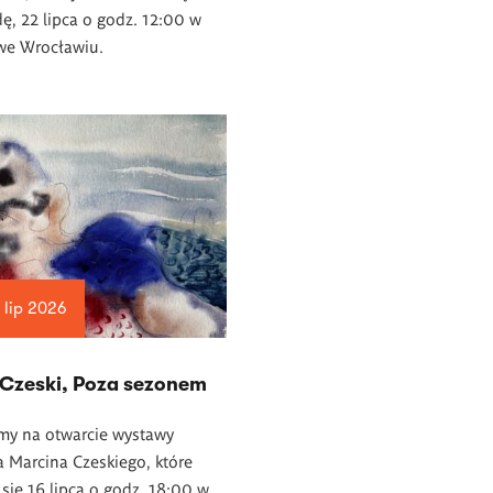
dę, 22 lipca o godz. 12:00 w
 we Wrocławiu.
 lip 2026
 Czeski, Poza sezonem
my na otwarcie wystawy
 Marcina Czeskiego, które
się 16 lipca o godz. 18:00 w