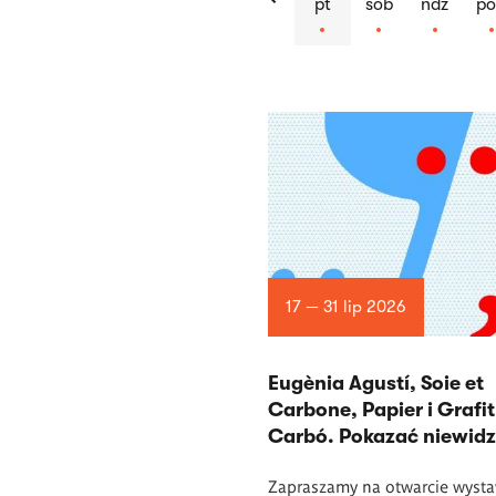
pt
sob
ndz
p
Lista
artykułów
17 — 31 lip 2026
Eugènia Agustí, Soie et
Carbone, Papier i Grafit
Carbó. Pokazać niewidz
Zapraszamy na otwarcie wysta