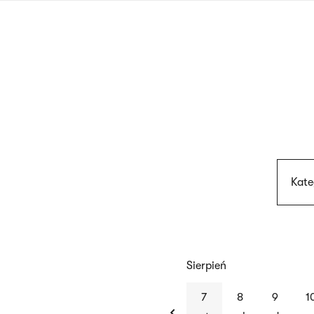
Przejdź
do
treści
Kate
Sierpień
previous
7
8
9
1