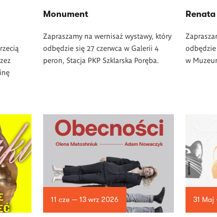
Monument
Renata 
Zapraszamy na wernisaż wystawy, który
Zapraszam
rzecią
odbędzie się 27 czerwca w Galerii 4
odbędzie 
rzez
peron, Stacja PKP Szklarska Poręba.
w Muzeum 
inę
11 cze — 13 wrz 2026
31 Maj 