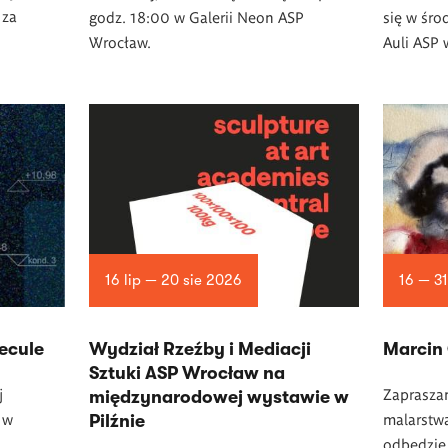
 za
godz. 18:00 w Galerii Neon ASP
się w śro
Wrocław.
Auli ASP
16 lip — 20 sie 2026
16 — 31
ecule
Wydział Rzeźby i Mediacji
Marcin
Sztuki ASP Wrocław na
j
Zaprasza
międzynarodowej wystawie w
 w
malarstwa
Pilźnie
odbędzie 