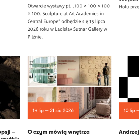
Otwarcie wystawy pt. „100 × 100 × 100
Holu prze
× 100. Sculpture at Art Academies in
Central Europe” odbędzie się 15 lipca
2026 roku w Ladislav Sutnar Gallery w
Pilźnie.
14 lip — 31 sie 2026
10 lip 
psji –
O czym mówią wnętrza
Andrzej