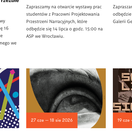
rzeźbie
Zapraszamy na otwarcie wystawy prac
Zapraszam
studentów z Pracowni Projektowania
odbędzie 
awy
Przestrzeni Narracyjnych, które
Galerii G
ię 16
odbędzie się 14 lipca o godz. 15:00 na
ce
ASP we Wrocławiu.
znego we
27 cze — 18 sie 2026
19 cze 