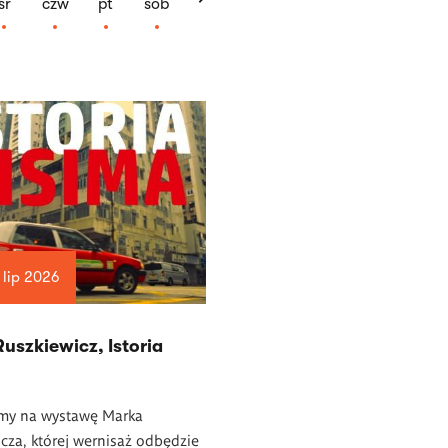
śr
czw
pt
sob
 lip 2026
uszkiewicz, Istoria
my na wystawę Marka
cza, której wernisaż odbędzie