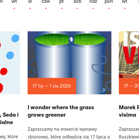
on
wt
śr
czw
pt
sob
ndz
pon
wt
17 lip — 1 sie 2026
17 — 31
I wonder where the grass
Marek R
, Seda i
grows greener
visima
ialne
Zapraszamy na otwarcie wystawy
Zaprasza
wy, które
zbiorowej, które odbędzie się 17 lipca o
Ruszkiewi