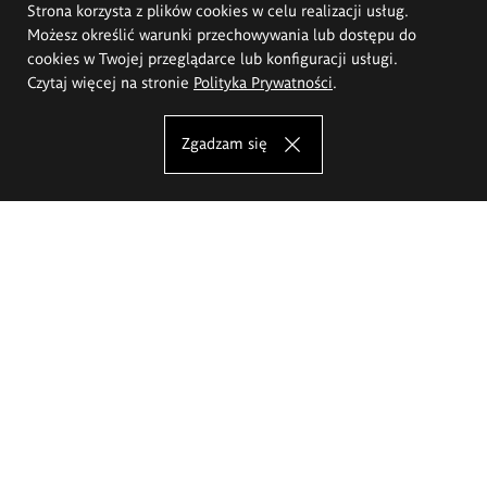
Strona korzysta z plików cookies w celu realizacji usług.
Możesz określić warunki przechowywania lub dostępu do
cookies w Twojej przeglądarce lub konfiguracji usługi.
Czytaj więcej na stronie
Polityka Prywatności
.
Zgadzam się
Akademia Sztuk Pięknych im.
Eugeniusza Gepperta we Wrocławiu
Oferta studiów
Wydział Architektury Wnętrz, Wzornictwa i Scenografii
Wydział Ceramiki i Szkła
Wydział Grafiki i Sztuki Mediów