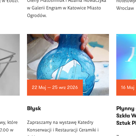
 w Łodzi.
hotelowy
w Galerii Engram w Katowice Miasto
Wroclaw
Ogrodów.
22 Maj — 25 wrz 2026
16 Maj
Błysk
Płynny 
Szkła W
wy, które
Zapraszamy na wystawę Katedry
Sztuk 
17.00 w
Konserwacji i Restauracji Ceramiki i