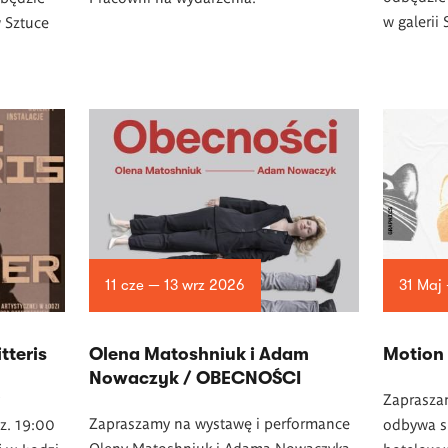
w
galerii
w Sztuce
11 cze — 13 wrz 2026
31 Maj 
tteris
Olena Matoshniuk i Adam
Motion
Nowaczyk / OBECNOŚCI
Zaprasza
Zapraszamy na wystawę i performance
z. 19:00
odbywa si
Oleny Matoshniuk i Adama Nowaczyka