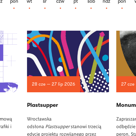
z
pon
wt
śr
czw
pt
sob
ndz
pon
28 cze — 27 lip 2026
27 cze
Plastsupper
Monum
lomową
Wrocławska
Zapraszam
fiki i
odsłona
Plastsupper
stanowi trzecią
odbędzie 
edycję projektu rozwijanego przez
peron, St