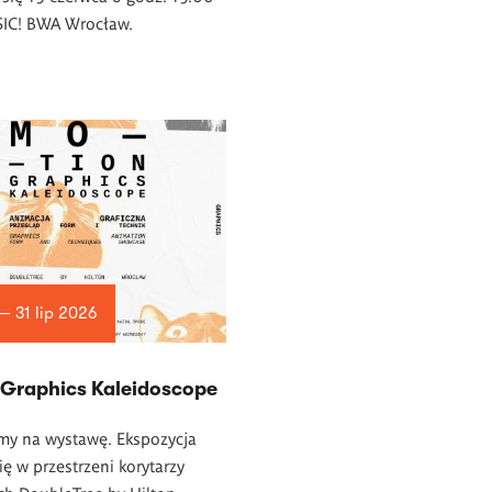
 SIC! BWA Wrocław.
— 31 lip 2026
 Graphics Kaleidoscope
my na wystawę. Ekspozycja
ę w przestrzeni korytarzy