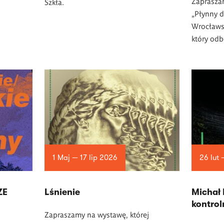
Zaprasza
Szkła.
„Płynny d
Wrocławsk
który odb
1 Maj — 17 lip 2026
26 lut 
ZE
Lśnienie
Michał P
kontrol
Zapraszamy na wystawę, której