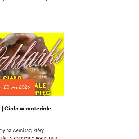
 — 20 wrz 2026
i | Ciało w materiale
y na wernisaż, który
się 19 czerwca o godz. 19.00