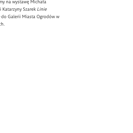
my na wystawę Michała
 i Katarzyny Szarek
Linie
e
do Galerii Miasta Ogrodów w
ch.