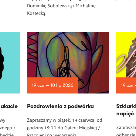
Dominikę Sobolewską i Michalinę
Kostecką.
19 cze — 10 lip 2026
19 cze
akacie
Pozdrowienia z podwórka
­Szklark
napięć
awy
Zapraszamy w piątek, 19 czerwca, od
Zapraszam
cznego /
godziny 18:00 do Galerii Miejskiej /
odbędzie 
dbędzie
Pracowni na wydarzenia.