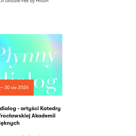
ch DoubleTree by Hilton
 — 30 sie 2026
dialog - artyści Katedry
rocławskiej Akademii
Pięknych