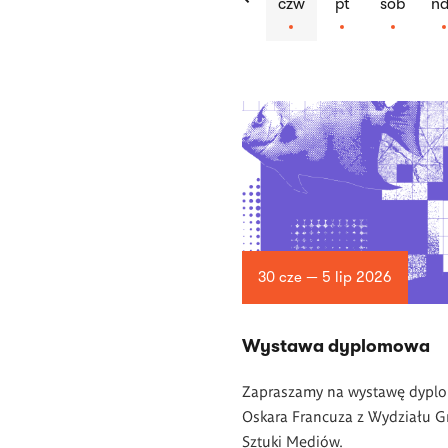
czw
pt
sob
nd
Lista
artykułów
30 cze — 5 lip 2026
Wystawa dyplomowa
Zapraszamy na wystawę dyp
Oskara Francuza z Wydziału Gra
Sztuki Mediów.