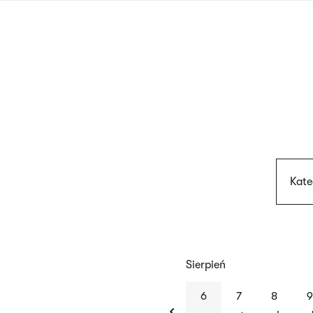
Przejdź
do
treści
Kate
Sierpień
previous
6
7
8