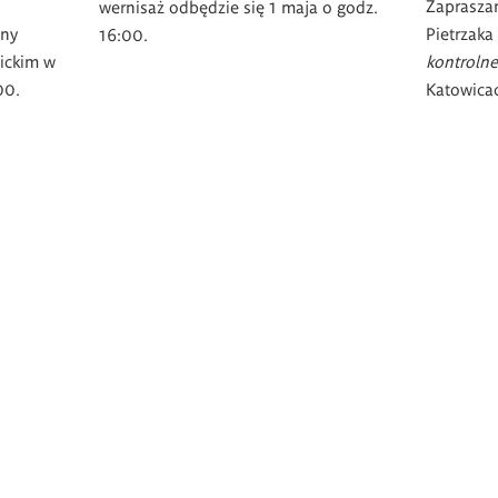
Zaprasza
wernisaż odbędzie się 1 maja o godz.
nny
Pietrzaka
16:00.
ickim w
kontroln
.00.
Katowica