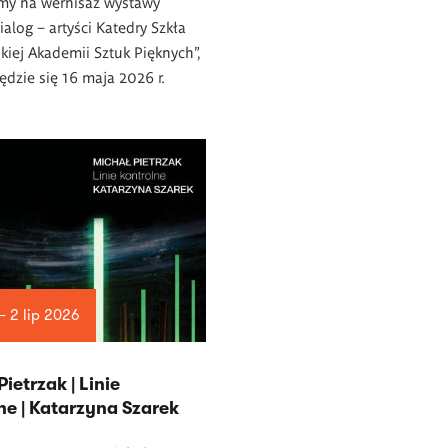
my na wernisaż wystawy
ialog – artyści Katedry Szkła
iej Akademii Sztuk Pięknych”,
ędzie się 16 maja 2026 r.
— 2 lip 2026
ietrzak | Linie
ne | Katarzyna Szarek