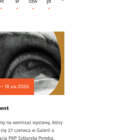
wt
śr
czw
pt
 — 18 sie 2026
ent
y na wernisaż wystawy, który
się 27 czerwca w Galerii 4
acja PKP Szklarska Poręba.