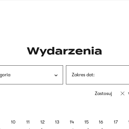
nagłówku
wersja
polska
Wydarzenia
goria
Zakres dat:
9
10
11
12
13
14
15
16
17