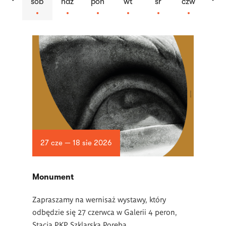
sob
ndz
pon
wt
śr
czw
Lista
artykułów
27 cze — 18 sie 2026
Monument
Zapraszamy na wernisaż wystawy, który
odbędzie się 27 czerwca w Galerii 4 peron,
Stacja PKP Szklarska Poręba.