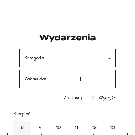
Przejdź
języka
do
migowego
treści
Wydarzenia
Kategoria
Zakres dat:
Wyczyść
Sierpień
previous
nex
8
9
10
11
12
13