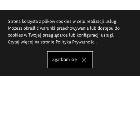
Strona korzysta z plików cookies w celu realizacji usług.
Możesz określić warunki przechowywania lub dostępu do
cookies w Twojej przeglądarce lub konfiguracji usługi.
Czytaj więcej na stronie
Polityka Prywatności
.
Zgadzam się
Akademia Sztuk Pięknych im.
Eugeniusza Gepperta we Wrocławiu
Oferta studiów
Wydział Architektury Wnętrz, Wzornictwa i Scenografii