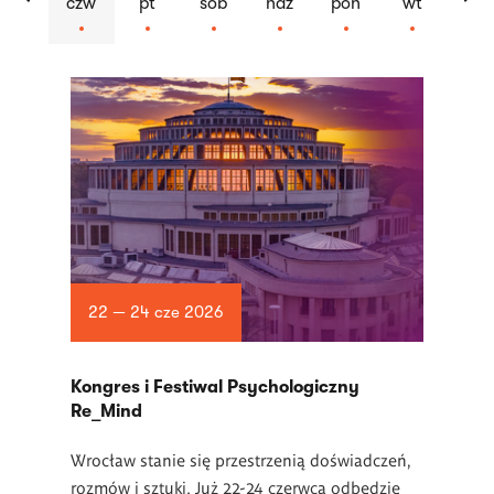
czw
pt
sob
ndz
pon
wt
Lista
artykułów
22 — 24 cze 2026
Kongres i Festiwal Psychologiczny
Re_Mind
Wrocław stanie się przestrzenią doświadczeń,
rozmów i sztuki. Już 22-24 czerwca odbędzie