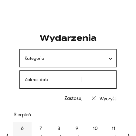
Przejdź
języka
do
migowego
treści
Wydarzenia
Kategoria
Zakres dat:
Wyczyść
Sierpień
previous
nex
6
7
8
9
10
11