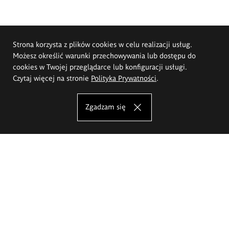
Strona korzysta z plików cookies w celu realizacji usług.
Możesz określić warunki przechowywania lub dostępu do
cookies w Twojej przeglądarce lub konfiguracji usługi.
Czytaj więcej na stronie
Polityka Prywatności
.
Zgadzam się
Akademia Sztuk Pięknych im.
Eugeniusza Gepperta we Wrocławiu
Oferta studiów
Wydział Architektury Wnętrz, Wzornictwa i Scenografii