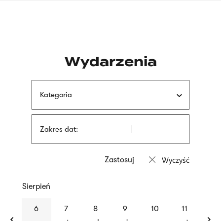
Przejdź
języka
do
migowego
treści
Wydarzenia
Kategoria
Zakres dat:
Wyczyść
Sierpień
previous
nex
6
7
8
9
10
11