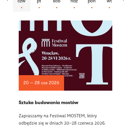
czw
pt
sob
ndz
pon
wt
Lista
artykułów
20 — 28 cze 2026
Sztuka budowania mostów
Zapraszamy na Festiwal MOSTEM, który
odbędzie się w dniach 20–28 czerwca 2026.