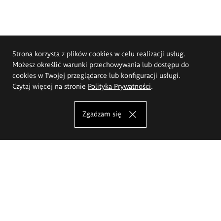
Strona korzysta z plików cookies w celu realizacji usług.
Możesz określić warunki przechowywania lub dostępu do
cookies w Twojej przeglądarce lub konfiguracji usługi.
Czytaj więcej na stronie
Polityka Prywatności
.
Zgadzam się
Akademia Sztuk Pięknych im.
Eugeniusza Gepperta we Wrocławiu
Oferta studiów