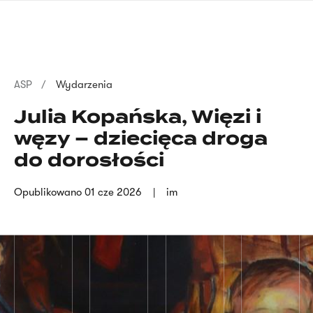
Przejdź
języka
do
migowego
treści
Ścieżka
ASP
Wydarzenia
nawigacyjna
Julia Kopańska, Więzi i
węzy – dziecięca droga
do dorosłości
Opublikowano
01 cze 2026
im