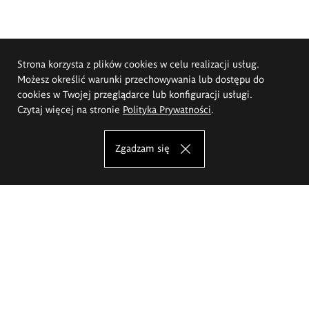
Strona korzysta z plików cookies w celu realizacji usług.
Możesz określić warunki przechowywania lub dostępu do
cookies w Twojej przeglądarce lub konfiguracji usługi.
Czytaj więcej na stronie
Polityka Prywatności
.
Zgadzam się
Akademia Sztuk Pięknych im.
Eugeniusza Gepperta we Wrocławiu
Oferta studiów