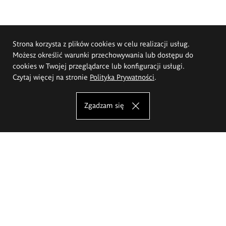
Strona korzysta z plików cookies w celu realizacji usług.
Możesz określić warunki przechowywania lub dostępu do
cookies w Twojej przeglądarce lub konfiguracji usługi.
Czytaj więcej na stronie
Polityka Prywatności
.
Zgadzam się
Akademia Sztuk Pięknych im.
Eugeniusza Gepperta we Wrocławiu
Oferta studiów
Wydział Architektury Wnętrz, Wzornictwa i Scenografii