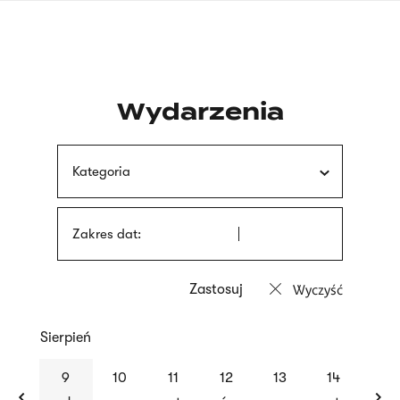
Przejdź
języka
do
migowego
treści
Wydarzenia
Kategoria
Zakres dat:
Wyczyść
Sierpień
previous
nex
9
10
11
12
13
14