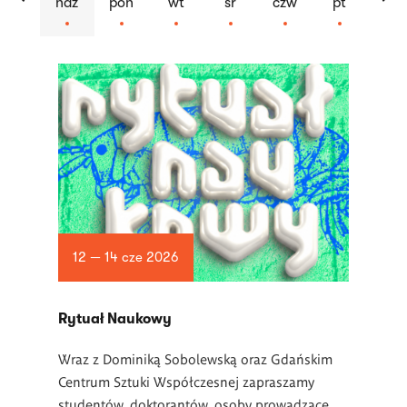
ndz
pon
wt
śr
czw
pt
Lista
artykułów
12 — 14 cze 2026
Rytuał Naukowy
Wraz z Dominiką Sobolewską oraz Gdańskim
Centrum Sztuki Współczesnej zapraszamy
studentów, doktorantów, osoby prowadzące