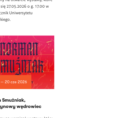
się 27.05.2026 o g. 17.00 w
ącznik Uniwersytetu
kiego.
 — 20 cze 2026
 Smużniak,
ynowy wędrowiec