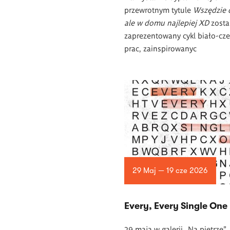
przewrotnym tytule
Wszędzie 
ale w domu najlepiej XD
zosta
zaprezentowany cykl biało-cz
prac, zainspirowanyc
29 Maj — 19 cze 2026
Every, Every Single One
29 maja w galerii „Na piętrze”,