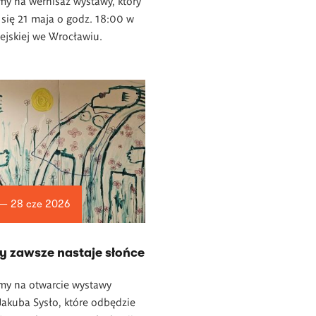
y na wernisaż wystawy, który
się 21 maja o godz. 18:00 w
iejskiej we Wrocławiu.
 — 28 cze 2026
y zawsze nastaje słońce
my na otwarcie wystawy
akuba Sysło, które odbędzie