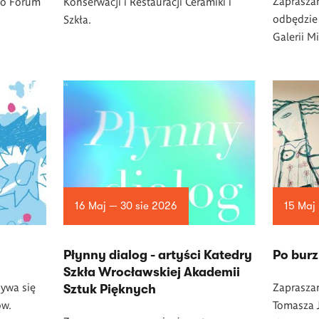
Zapraszam
go Forum
Konserwacji i Restauracji Ceramiki i
odbędzie 
Szkła.
Galerii M
16 Maj — 30 sie 2026
15 Maj
Płynny dialog - artyści Katedry
Po burz
Szkła Wrocławskiej Akademii
ywa się
Zaprasza
Sztuk Pięknych
ów.
Tomasza J