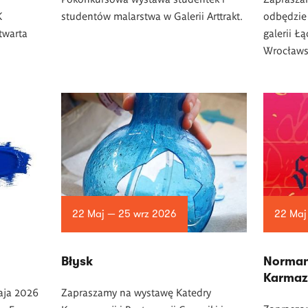
K
studentów malarstwa w Galerii Arttrakt.
odbędzie 
twarta
galerii Ł
Wrocławs
22 Maj — 25 wrz 2026
22 Maj
Błysk
Norman
Karmaz
aja 2026
Zapraszamy na wystawę Katedry