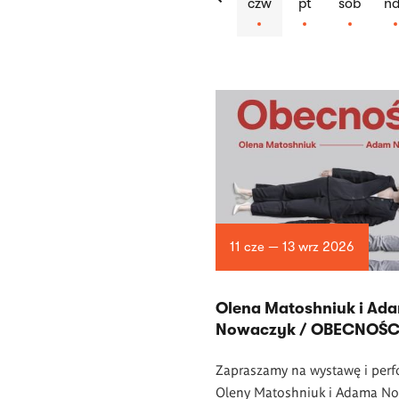
czw
pt
sob
nd
Lista
artykułów
11 cze — 13 wrz 2026
Olena Matoshniuk i Ad
Nowaczyk / OBECNOŚC
Zapraszamy na wystawę i per
Oleny Matoshniuk i Adama N