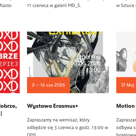
Miasto
11 czerwca w galerii MD_S.
w Sztuce 
3 — 16 cze 2026
31 Maj 
dobrze,
Wystawa Erasmus+
Motion
|
Zapraszamy na wernisaż, który
Zaprasza
odbędzie się 3 czerwca o godz. 13:00 w
odbywa si
ODS.
hotelowy