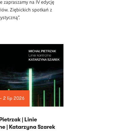
e zapraszamy na IV edycję
iów. Ziębickich spotkań z
tystyczną”.
— 2 lip 2026
ietrzak | Linie
ne | Katarzyna Szarek