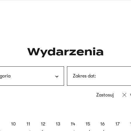
nagłówku
wersja
polska
Wydarzenia
goria
Zakres dat:
9
10
11
12
13
14
15
16
17