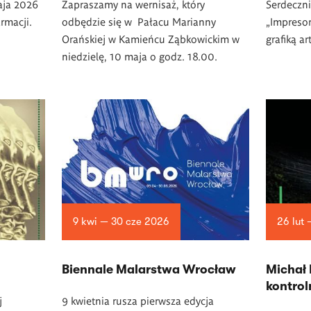
aja 2026
Zapraszamy na wernisaż, który
Serdeczni
rmacji.
odbędzie się w Pałacu Marianny
„Impresor
Orańskiej w Kamieńcu Ząbkowickim w
grafiką ar
niedzielę, 10 maja o godz. 18.00.
9 kwi — 30 cze 2026
26 lut 
Biennale Malarstwa Wrocław
Michał P
kontrol
j
9 kwietnia rusza pierwsza edycja