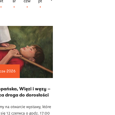
wt
śr
czw
pt
 cze 2026
opańska, Więzi i węzy –
ca droga do dorosłości
y na otwarcie wystawy, które
się 12 czerwca o godz. 17:00