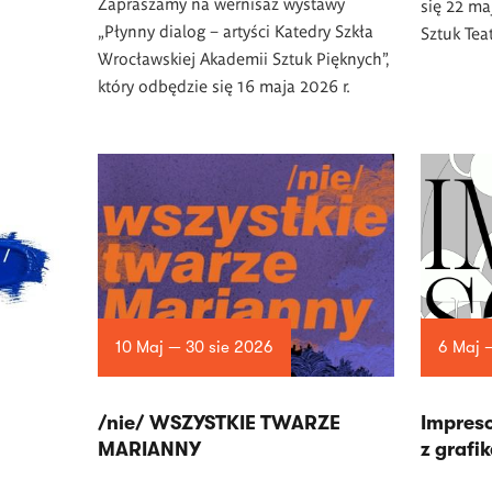
Zapraszamy na wernisaż wystawy
się 22 ma
„Płynny dialog – artyści Katedry Szkła
Sztuk Tea
Wrocławskiej Akademii Sztuk Pięknych”,
który odbędzie się 16 maja 2026 r.
10 Maj — 30 sie 2026
6 Maj 
/nie/ WSZYSTKIE TWARZE
Impreso
MARIANNY
z grafi