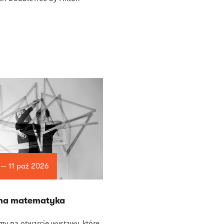
 — 11 paź 2026
na matematyka
y na otwarcie wystawy, które