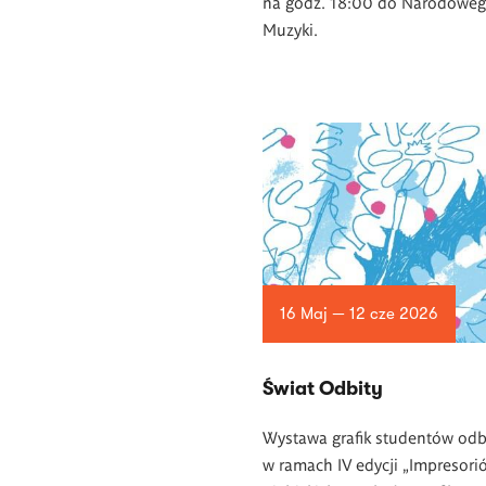
na godz. 18:00 do Narodowe
Muzyki.
16 Maj — 12 cze 2026
Świat Odbity
Wystawa grafik studentów odb
w ramach IV edycji „Impresori