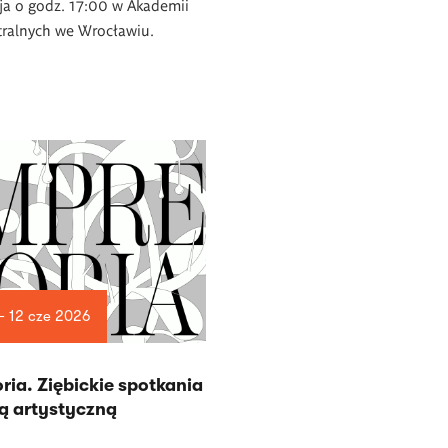
ja o godz. 17:00 w Akademii
tralnych we Wrocławiu.
— 12 cze 2026
ria. Ziębickie spotkania
ką artystyczną