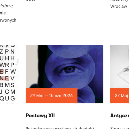
dobrze,
Wroclaw
nie
erwonych
29 Maj — 15 cze 2026
27 Maj
Postawy XII
Antycz
Pokonkursowa wystawa studentek i
Zapraszam