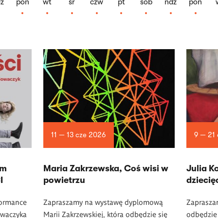
z
pon
wt
śr
czw
pt
sob
ndz
pon
11 — 13 cze 2026
9 — 21
am
Maria Zakrzewska, Coś wisi w
Julia K
I
powietrzu
dziecię
formance
Zapraszamy na wystawę dyplomową
Zapraszam
owaczyka
Marii Zakrzewskiej, która odbędzie się
odbędzie 