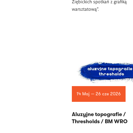
Ziębickich spotkań z grafiką
warsztatową”.
14 Maj — 26 cze 2026
Aluzyjne topografie /
Thresholds / BM WRO