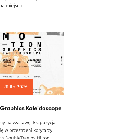
na miejscu.
— 31 lip 2026
 Graphics Kaleidoscope
my na wystawę. Ekspozycja
ę w przestrzeni korytarzy
ch DoubleTree by Hilton