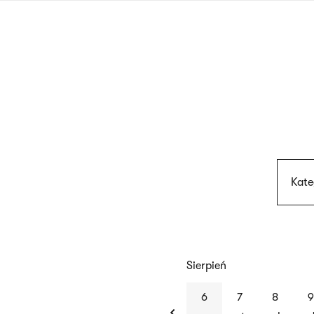
Przejdź
do
treści
Kate
Sierpień
previous
6
7
8