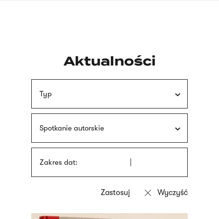
Przejdź
języka
do
migowego
treści
Aktualności
Typ
Spotkanie autorskie
Zakres dat: