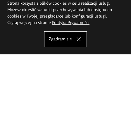
Strona korzysta z plików cookies w celu realizacji usług.
Możesz określić warunki przechowywania lub dostępu do
cookies w Twojej przeglądarce lub konfiguracji usługi.
Czytaj więcej na stronie
Polityka Prywatności
.
Zgadzam się
Akademia Sztuk Pięknych im.
Eugeniusza Gepperta we Wrocławiu
Oferta studiów
Wydział Architektury Wnętrz, Wzornictwa i Scenografii
Wydział Ceramiki i Szkła
Wydział Grafiki i Sztuki Mediów