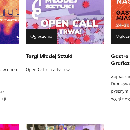
Ogłoszenie
Ogłosz
Targi Młodej Sztuki
Gastro 
Grafic
łu w open
Open Call dla artystów
Zaprasza
Dunikows
pysznymi 
zas
wyjątkowy
acji