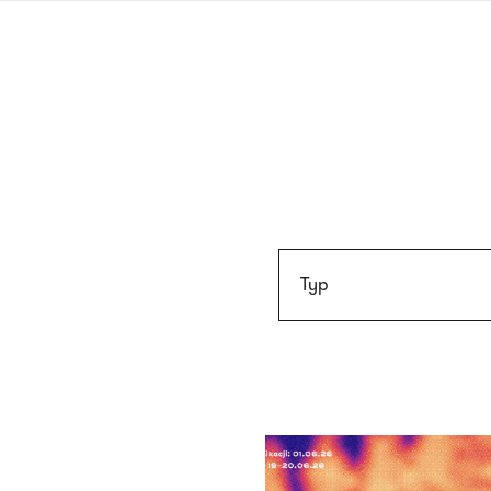
Przejdź
do
treści
Typ
Lista
artykułów