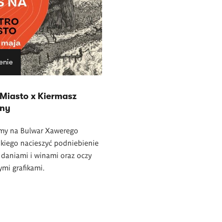
enie
Miasto x Kiermasz
zny
my na Bulwar Xawerego
kiego nacieszyć podniebienie
daniami i winami oraz oczy
mi grafikami.