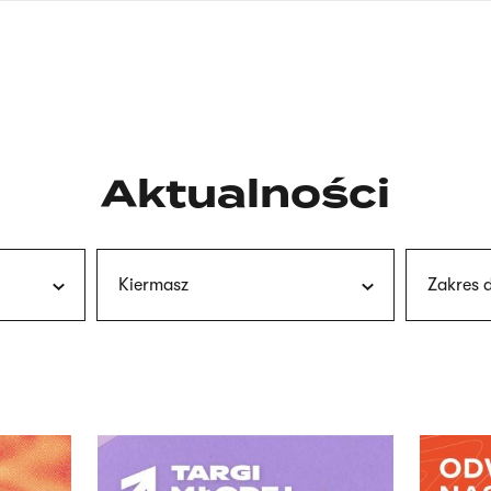
nagłówku
wersja
polska
Aktualności
Kiermasz
Zakres 