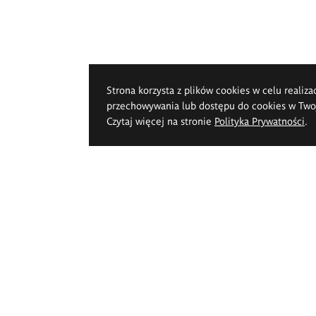
Strona korzysta z plików cookies w celu realiza
przechowywania lub dostępu do cookies w Twoje
Czytaj więcej na stronie
Polityka Prywatności
.
k Pięknych im.
pperta we Wrocławiu