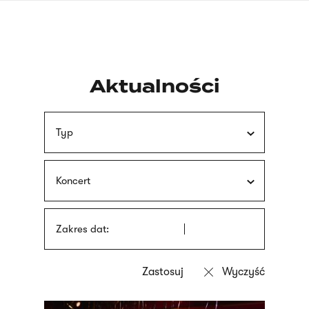
Przejdź
języka
do
migowego
treści
Aktualności
Typ
Koncert
Zakres dat: