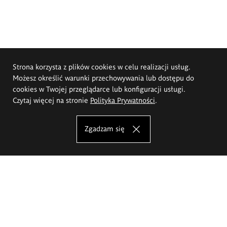
Strona korzysta z plików cookies w celu realizacji usług.
Możesz określić warunki przechowywania lub dostępu do
cookies w Twojej przeglądarce lub konfiguracji usługi.
Czytaj więcej na stronie
Polityka Prywatności
.
Zgadzam się
Akademia Sztuk Pięknych im.
Eugeniusza Gepperta we Wrocławiu