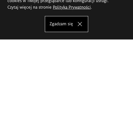
cookies w Twojej przeglądarce lub konfiguracji usługi.
Czytaj więcej na stronie
Polityka Prywatności
.
Zgadzam się
Akademia Sztuk Pięknych im.
Eugeniusza Gepperta we Wrocławiu
Oferta studiów
Wydział Architektury Wnętrz, Wzornictwa i Scenografii
Wydział Ceramiki i Szkła
Wydział Grafiki i Sztuki Mediów
Wydział Malarstwa i Rysunku