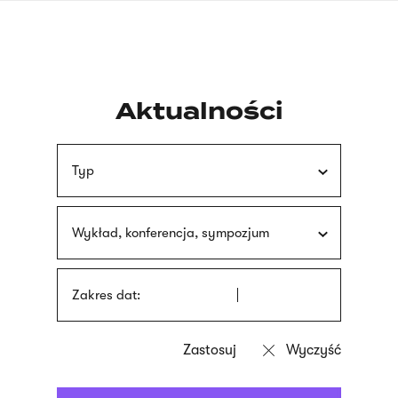
Przejdź
języka
do
migowego
treści
Aktualności
Typ
Wykład, konferencja, sympozjum
Zakres dat: