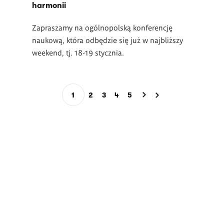
harmonii
Zapraszamy na ogólnopolską konferencję
naukową, która odbędzie się już w najbliższy
weekend, tj. 18-19 stycznia.
Stronicowanie
1
2
3
4
5
Bieżąca
Page
Page
Page
Page
strona