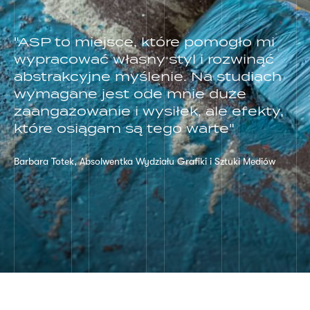
"ASP to miejsce, które pomogło mi
wypracować własny styl i rozwinąć
abstrakcyjne myślenie. Na studiach
wymagane jest ode mnie duże
zaangażowanie i wysiłek, ale efekty,
które osiągam są tego warte"
Barbara Totek, Absolwentka Wydziału Grafiki i Sztuki Mediów