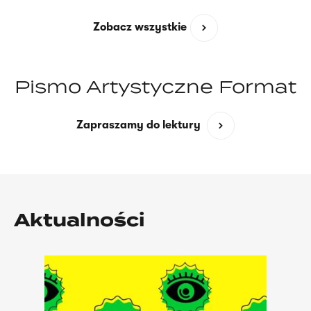
Zobacz wszystkie
Pismo Artystyczne Format
(opens
Zapraszamy do lektury
in
a
new
window)
Aktualności