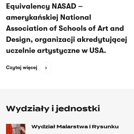
Equivalency NASAD –
amerykańskiej National
Association of Schools of Art and
Design, organizacji akredytującej
uczelnie artystyczne w USA.
(opens
Czytaj więcej
in
a
new
window)
Wydziały i jednostki
Wydział Malarstwa i Rysunku