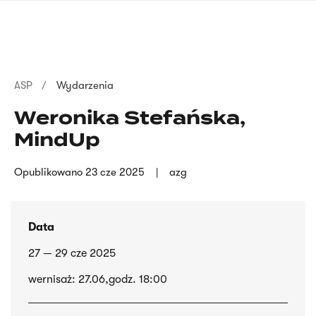
Przejdź
języka
do
migowego
treści
Ścieżka
ASP
Wydarzenia
nawigacyjna
Weronika Stefańska,
MindUp
Opublikowano
23 cze 2025
azg
Data
27 — 29 cze 2025
wernisaż: 27.06,godz. 18:00