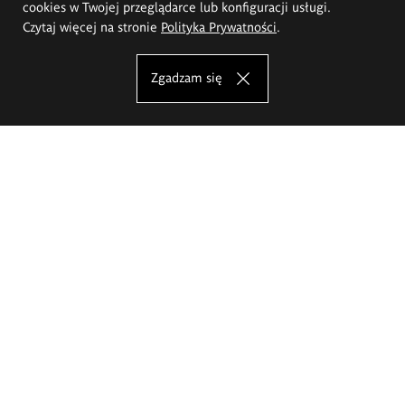
cookies w Twojej przeglądarce lub konfiguracji usługi.
Czytaj więcej na stronie
Polityka Prywatności
.
Zgadzam się
Akademia Sztuk Pięknych im.
Eugeniusza Gepperta we Wrocławiu
Oferta studiów
Wydział Architektury Wnętrz, Wzornictwa i Scenografii
Wydział Ceramiki i Szkła
Wydział Grafiki i Sztuki Mediów
Wydział Malarstwa i Rysunku