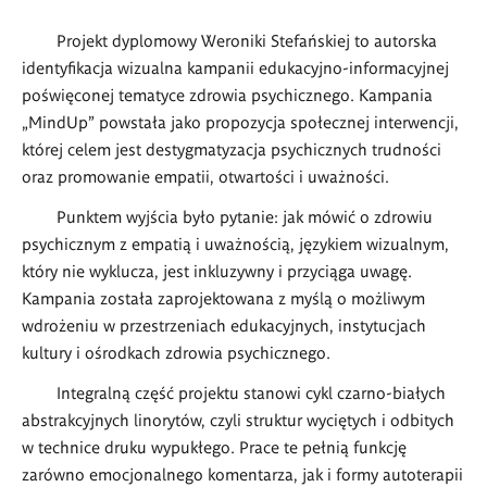
Projekt dyplomowy Weroniki Stefańskiej to autorska
identyfikacja wizualna kampanii edukacyjno-informacyjnej
poświęconej tematyce zdrowia psychicznego. Kampania
„
MindUp
” powstała jako propozycja społecznej interwencji,
kt
ó
rej celem jest destygmatyzacja psychicznych trudności
oraz promowanie empatii, otwartości i uważności.
Punktem wyjścia było pytanie: jak m
ó
wić o zdrowiu
psychicznym z empatią i uważnością, językiem wizualnym,
kt
ó
ry nie wyklucza, jest inkluzywny i przyciąga uwagę.
Kampania została zaprojektowana z myślą
o mo
żliwym
wdrożeniu w przestrzeniach edukacyjnych, instytucjach
kultury i ośrodkach zdrowia psychicznego.
Integralną część projektu stanowi cykl czarno-białych
abstrakcyjnych linoryt
ó
w, czyli struktur wyciętych i odbitych
w technice druku wypukłego. Prace te pełnią funkcję
zar
ó
wno emocjonalnego komentarza, jak i formy autoterapii