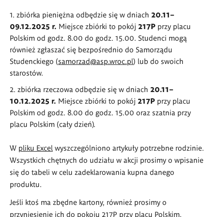
zbiórka pieniężna odbędzie się w dniach
20.11–
09.12.2025 r.
Miejsce zbiórki to pokój
217P
przy placu
Polskim od godz. 8.00 do godz. 15.00. Studenci mogą
również zgłaszać się bezpośrednio do Samorządu
Studenckiego (
samorzad@asp.wroc.pl
) lub do swoich
starostów.
zbiórka rzeczowa odbędzie się w dniach
20.11–
10.12.2025 r.
Miejsce zbiórki to pokój
217P
przy placu
Polskim od godz. 8.00 do godz. 15.00 oraz szatnia przy
placu Polskim (cały dzień).
W
pliku Excel
wyszczególniono artykuły potrzebne rodzinie.
Wszystkich chętnych do udziału w akcji prosimy o wpisanie
się do tabeli w celu zadeklarowania kupna danego
produktu.
Jeśli ktoś ma zbędne kartony, również prosimy o
przyniesienie ich do pokoju 217P przy placu Polskim.