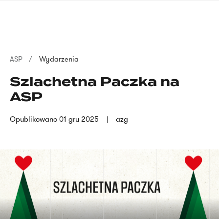
Przejdź
języka
do
migowego
treści
Ścieżka
ASP
Wydarzenia
nawigacyjna
Szlachetna Paczka na
ASP
Opublikowano
01 gru 2025
azg