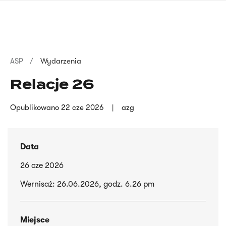
Przejdź
języka
do
migowego
treści
Ścieżka
ASP
Wydarzenia
nawigacyjna
Relacje 26
Opublikowano
22 cze 2026
azg
Data
26 cze 2026
Wernisaż: 26.06.2026, godz. 6.26 pm
Miejsce