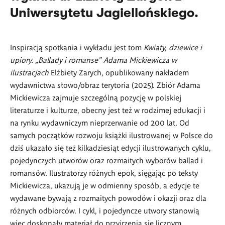
Uniwersytetu Jagiellońskiego.
Inspiracją spotkania i wykładu jest tom
Kwiaty, dziewice i
upiory. „Ballady i romanse" Adama Mickiewicza w
ilustracjach
Elżbiety Zarych, opublikowany nakładem
wydawnictwa słowo/obraz terytoria (2025). Zbiór Adama
Mickiewicza zajmuje szczególną pozycję w polskiej
literaturze i kulturze, obecny jest też w rodzimej edukacji i
na rynku wydawniczym nieprzerwanie od 200 lat. Od
samych początków rozwoju książki ilustrowanej w Polsce do
dziś ukazało się też kilkadziesiąt edycji ilustrowanych cyklu,
pojedynczych utworów oraz rozmaitych wyborów ballad i
romansów. Ilustratorzy różnych epok, sięgając po teksty
Mickiewicza, ukazują je w odmienny sposób, a edycje te
wydawane bywają z rozmaitych powodów i okazji oraz dla
różnych odbiorców. I cykl, i pojedyncze utwory stanowią
więc doskonały materiał do przyjrzenia się licznym