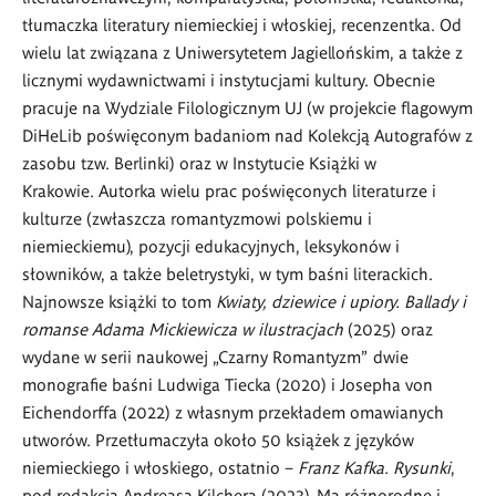
tłumaczka literatury niemieckiej i włoskiej, recenzentka. Od
wielu lat związana z Uniwersytetem Jagiellońskim, a także z
licznymi wydawnictwami i instytucjami kultury. Obecnie
pracuje na Wydziale Filologicznym UJ (w projekcie flagowym
DiHeLib poświęconym badaniom nad Kolekcją Autografów z
zasobu tzw. Berlinki) oraz w Instytucie Książki w
Krakowie.
Autorka wielu prac poświęconych literaturze i
kulturze (zwłaszcza romantyzmowi polskiemu i
niemieckiemu), pozycji edukacyjnych, leksykonów i
słowników, a także beletrystyki, w tym baśni literackich.
Najnowsze książki to tom
Kwiaty, dziewice i upiory. Ballady i
romanse Adama Mickiewicza w ilustracjach
(2025) oraz
wydane w serii naukowej „Czarny Romantyzm" dwie
monografie baśni Ludwiga Tiecka (2020) i Josepha von
Eichendorffa (2022) z własnym przekładem omawianych
utworów. Przetłumaczyła około 50 książek z języków
niemieckiego i włoskiego, ostatnio –
Franz Kafka. Rysunki
,
pod redakcją Andreasa Kilchera (2023). Ma różnorodne i