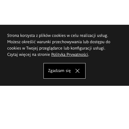
Strona korzysta z plików cookies w celu realizacji usług.
Możesz określić warunki przechowywania lub dostępu do
cookies w Twojej przeglądarce lub konfiguracji usługi.
Czytaj więcej na stronie
Polityka Prywatności
.
Zgadzam się
Akademia Sztuk Pięknych im.
Eugeniusza Gepperta we Wrocławiu
Oferta studiów