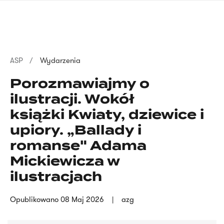
Przejdź
języka
do
migowego
treści
Ścieżka
ASP
Wydarzenia
nawigacyjna
Porozmawiajmy o
ilustracji. Wokół
książki Kwiaty, dziewice i
upiory. „Ballady i
romanse" Adama
Mickiewicza w
ilustracjach
Opublikowano
08 Maj 2026
azg